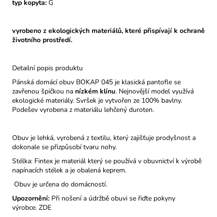
typ kopyta:
G
vyrobeno z ekologických materiálů, které přispívají k ochraně
životního prostředí.
Detailní popis produktu
Pánská domácí obuv BOKAP 045 je klasická pantofle se
zavřenou špičkou na
nízkém klínu
. Nejnovější model využívá
ekologické materiály. Svršek je vytvořen ze 100% bavlny.
Podešev vyrobena z materiálu lehčený duroten.
Obuv je lehká, vyrobená z textilu, který zajišťuje prodyšnost a
dokonale se přizpůsobí tvaru nohy.
Stélka: Fintex je materiál který se používá v obuvnictví k výrobě
napínacích stélek a je obalená keprem.
Obuv je určena do domácností.
Upozornění:
Při nošení a údržbě obuvi se řiďte pokyny
výrobce.
ZDE