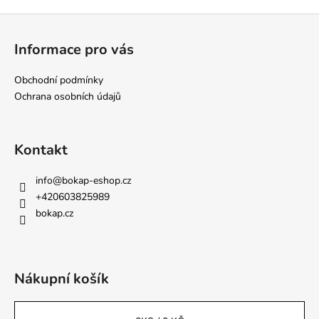
Z
á
Informace pro vás
p
a
Obchodní podmínky
t
Ochrana osobních údajů
í
Kontakt
info
@
bokap-eshop.cz
+420603825989
bokap.cz
Nákupní košík