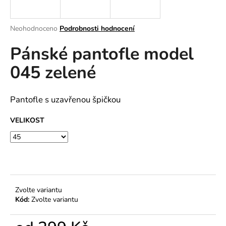
a
j
Průměrné
Neohodnoceno
Podrobnosti hodnocení
í
hodnocení
Pánské pantofle model
produktu
t
je
?
045 zelené
0,0
z
5
hvězdiček.
Pantofle s uzavřenou špičkou
HLEDAT
VELIKOST
D
o
p
Zvolte variantu
o
Kód:
Zvolte variantu
r
u