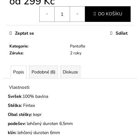
od
299 Kč
č
u
Měrná
j
DO KOŠÍKU
cena:
e
m
Zeptat se
Sdílet
e
Kategorie
:
Pantofle
PÁNSKÉ
Záruka
:
2 roky
BAČKORY
MODEL
773
Popis
Podobné (6)
Diskuze
415
Kč
Vlastnosti:
Svršek
:100% bavlna
Stélka:
Fintex
Obal stélky:
kepr
podešev:
lehčený duroten 6,5mm
klín:
lehčený duroten 6mm