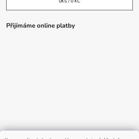
0
KS /
0 KČ
Přijímáme online platby