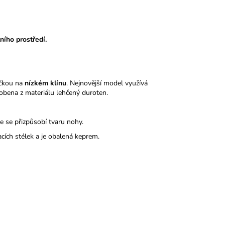
ního prostředí.
čkou na
nízkém klínu
. Nejnovější model využívá
obena z materiálu lehčený duroten.
le se přizpůsobí tvaru nohy.
acích stélek a je obalená keprem.