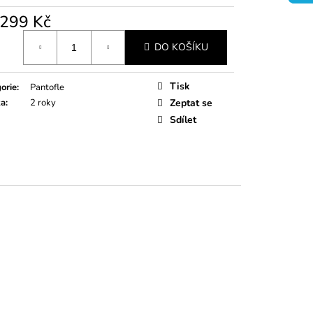
TÍKY RŮŽOVÉ
299 Kč
á
DO KOŠÍKU
Tisk
orie
:
Pantofle
ka
:
2 roky
Zeptat se
Sdílet