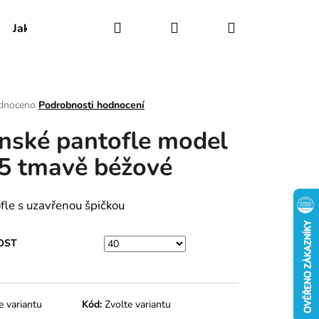
Hledat
Přihlášení
Nákupní
Jak udržovat obuv
Certifikáty
Kontakty
košík
rné
dnoceno
Podrobnosti hodnocení
ení
nské pantofle model
tu
5 tmavě béžové
ek.
fle s uzavřenou špičkou
OST
e variantu
Kód:
Zvolte variantu
RY MODEL 030