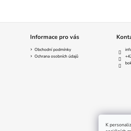
Z
á
Informace pro vás
Kont
p
a
Obchodní podmínky
inf
t
Ochrana osobních údajů
+4
í
bok
K personaliz