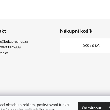
akt
Nákupní košík
o
@
bokap-eshop.cz
0
KS /
0 KČ
20603825989
ap.cz
aci obsahu a reklam, poskytování funkcí
Odmítnout
Napsali o nás