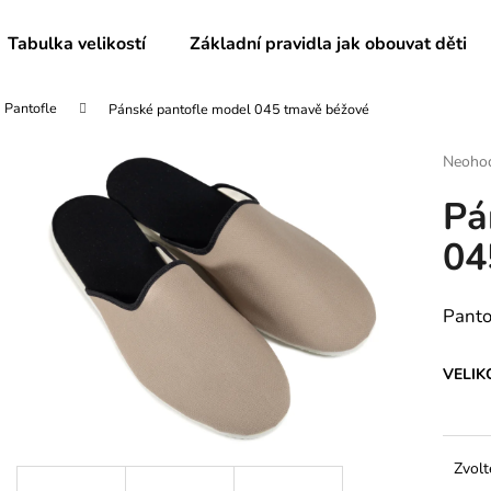
Tabulka velikostí
Základní pravidla jak obouvat děti
Pantofle
Pánské pantofle model 045 tmavě béžové
Co potřebujete najít?
Průmě
Neoho
hodnoc
Pá
produk
HLEDAT
je
04
0,0
z
5
Doporučujeme
hvězdič
Panto
VELIK
Zvolt
DÁMSKÉ BAČKORY MODEL 082
DĚTSKÉ BAČKO