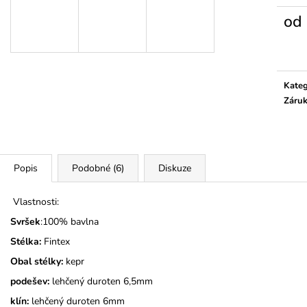
KOČIČKY A PUN
325 Kč
od
275 Kč
Měrn
cena:
Kateg
Záru
Popis
Podobné (6)
Diskuze
Vlastnosti:
Svršek
:100% bavlna
Stélka:
Fintex
Obal stélky:
kepr
podešev:
lehčený duroten 6,5mm
klín:
lehčený duroten 6mm