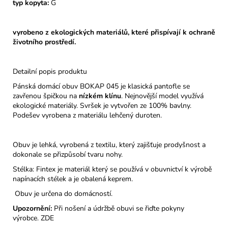
typ kopyta:
G
vyrobeno z ekologických materiálů, které přispívají k ochraně
životního prostředí.
Detailní popis produktu
Pánská domácí obuv BOKAP 045 je klasická pantofle se
zavřenou špičkou na
nízkém klínu
. Nejnovější model využívá
ekologické materiály. Svršek je vytvořen ze 100% bavlny.
Podešev vyrobena z materiálu lehčený duroten.
Obuv je lehká, vyrobená z textilu, který zajišťuje prodyšnost a
dokonale se přizpůsobí tvaru nohy.
Stélka: Fintex je materiál který se používá v obuvnictví k výrobě
napínacích stélek a je obalená keprem.
Obuv je určena do domácností.
Upozornění:
Při nošení a údržbě obuvi se řiďte pokyny
výrobce.
ZDE