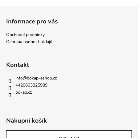
Z
á
Informace pro vás
p
a
Obchodní podmínky
t
Ochrana osobních údajů
í
Kontakt
info
@
bokap-eshop.cz
+420603825989
bokap.cz
Nákupní košík