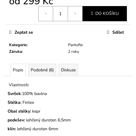
od
299 Kč
č
u
Měrná
j
DO KOŠÍKU
cena:
e
m
Zeptat se
Sdílet
e
Kategorie
:
Pantofle
DĚTSKÉ
Záruka
:
2 roky
BAČKORY
MODEL
030
Popis
Podobné (6)
Diskuze
KOČIČKY
A
PUNTÍKY
Vlastnosti:
RŮŽOVÉ
Svršek
:100% bavlna
275
Kč
Stélka:
Fintex
Obal stélky:
kepr
podešev:
lehčený duroten 6,5mm
klín:
lehčený duroten 6mm