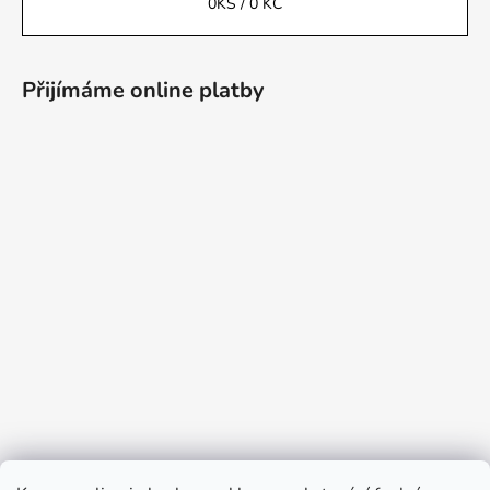
0
KS /
0 KČ
Přijímáme online platby