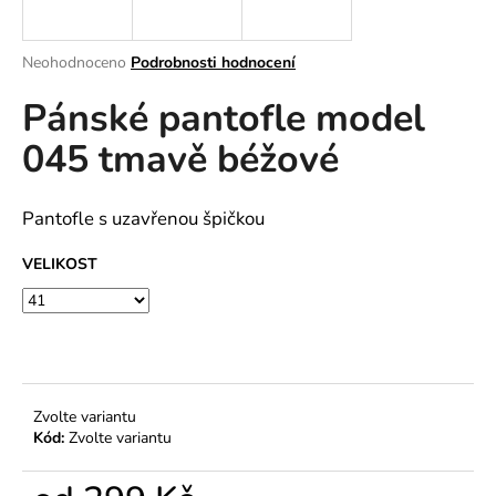
a
j
Průměrné
Neohodnoceno
Podrobnosti hodnocení
í
hodnocení
Pánské pantofle model
produktu
t
je
?
045 tmavě béžové
0,0
z
5
hvězdiček.
Pantofle s uzavřenou špičkou
HLEDAT
VELIKOST
D
o
p
Zvolte variantu
o
Kód:
Zvolte variantu
r
u