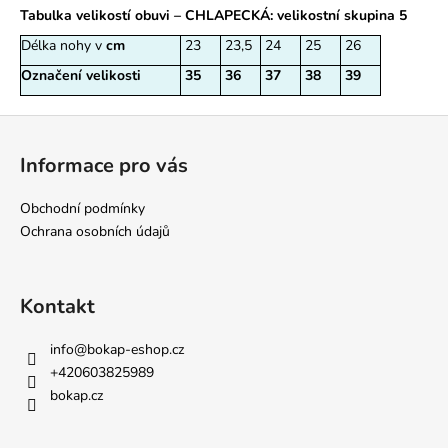
Tabulka velikostí obuvi – CHLAPECKÁ: velikostní skupina 5
Délka nohy v
cm
23
23,5
24
25
26
Označení velikosti
35
36
37
38
39
Z
á
Informace pro vás
p
a
Obchodní podmínky
t
Ochrana osobních údajů
í
Kontakt
info
@
bokap-eshop.cz
+420603825989
bokap.cz