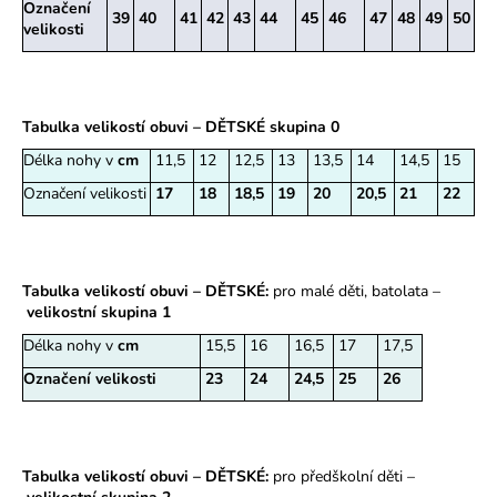
Označení
39
40
41
42
43
44
45
46
47
48
49
50
a
velikosti
j
í
t
Tabulka velikostí obuvi – DĚTSKÉ skupina 0
?
Délka nohy v
cm
11,5
12
12,5
13
13,5
14
14,5
15
Označení velikosti
17
18
18,5
19
20
20,5
21
22
HLEDAT
Tabulka velikostí obuvi – DĚTSKÉ:
pro malé děti, batolata –
velikostní skupina 1
Délka nohy v
cm
15,5
16
16,5
17
17,5
D
o
Označení velikosti
23
24
24,5
25
26
p
o
r
u
Tabulka velikostí obuvi – DĚTSKÉ:
pro předškolní děti –