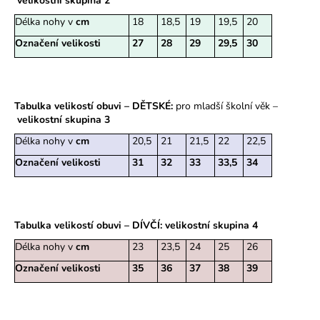
č
velikostní skupina 2
u
Délka nohy v
cm
18
18,5
19
19,5
20
j
Označení velikosti
27
28
29
29,5
30
e
m
e
Tabulka velikostí obuvi – DĚTSKÉ:
pro mladší školní věk –
velikostní skupina 3
PÁNSKÉ
BAČKORY
Délka nohy v
cm
20,5
21
21,5
22
22,5
MODEL
773
Označení velikosti
31
32
33
33,5
34
415
Kč
Tabulka velikostí obuvi – DÍVČÍ:
velikostní skupina 4
Délka nohy v
cm
23
23,5
24
25
26
Označení velikosti
35
36
37
38
39