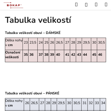
K
Přejít
Hledat
Nákup
M
Přihlášení
na
o
obsah
Zpět
Zpět
košík
š
Tabulka velikostí
í
C
k
o
Tabulka velikostí obuvi – DÁMSKÉ
p
Délka nohy
23
23,5
24
25
26
26,5
27
28
29
29,5
30
30,5
v
cm
o
t
Označení
35
36
37
38
39
40
41
42
43
44
45
46
velikosti
ř
e
b
u
j
e
Tabulka velikostí obuvi – PÁNSKÉ
t
Délka nohy
26
26,5
27
28
29
29,5
30
30,5
31
32
33
34
e
v
cm
n