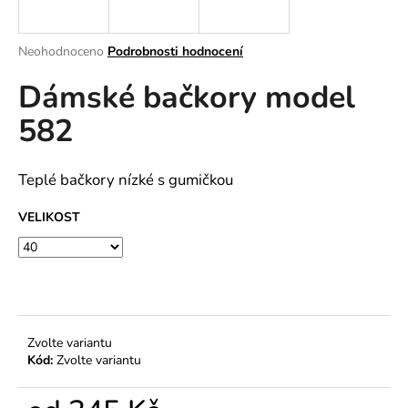
a
j
Průměrné
Neohodnoceno
Podrobnosti hodnocení
í
hodnocení
Dámské bačkory model
produktu
t
je
?
582
0,0
z
5
hvězdiček.
Teplé bačkory nízké s gumičkou
HLEDAT
VELIKOST
D
o
p
Zvolte variantu
o
Kód:
Zvolte variantu
r
u