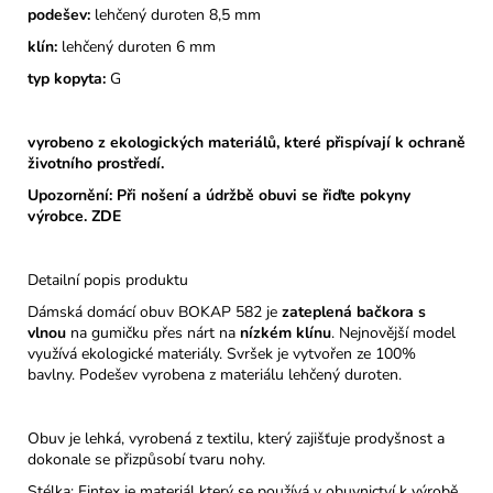
podešev:
lehčený duroten 8,5 mm
klín:
lehčený duroten 6 mm
typ kopyta:
G
vyrobeno z ekologických materiálů, které přispívají k ochraně
životního prostředí.
Upozornění: Při nošení a údržbě obuvi se řiďte pokyny
výrobce.
ZDE
Detailní popis produktu
Dámská domácí obuv BOKAP 582 je
zateplená bačkora s
vlnou
na gumičku přes nárt na
nízkém klínu
. Nejnovější model
využívá ekologické materiály. Svršek je vytvořen ze 100%
bavlny. Podešev vyrobena z materiálu lehčený duroten.
Obuv je lehká, vyrobená z textilu, který zajišťuje prodyšnost a
dokonale se přizpůsobí tvaru nohy.
Stélka: Fintex je materiál který se používá v obuvnictví k výrobě