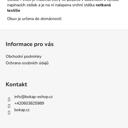
napínacích stélek a je na ní nalepena vrchní stélka
netkaná
textilie
Obuv je určena do domácností.
Z
á
Informace pro vás
p
a
Obchodní podmínky
t
Ochrana osobních údajů
í
Kontakt
info
@
bokap-eshop.cz
+420603825989
bokap.cz