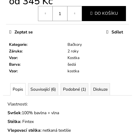
od
345 Kč
č
u
Měrná
j
DO KOŠÍKU
cena:
e
m
Zeptat se
Sdílet
e
Kategorie
:
Bačkory
DĚTSKÉ
Záruka
:
2 roky
BAČKORY
Vzor
:
Kostka
MODEL
Barva
:
šedá
030
Vzor
:
kostka
KOČIČKY
A
PUNTÍKY
RŮŽOVÉ
Popis
Související (6)
Podobné (1)
Diskuze
275
Kč
Vlastnosti:
Svršek
:100% bavlna + vlna
Stélka:
Fintex
Vlepovací stélka:
netkaná textilie