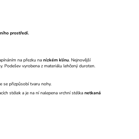
ního prostředí.
apínáním na přezku na
nízkém klínu
. Nejnovější
ny. Podešev vyrobena z materiálu lehčený duroten.
le se přizpůsobí tvaru nohy.
acích stélek a je na ní nalepena vrchní stélka
netkaná