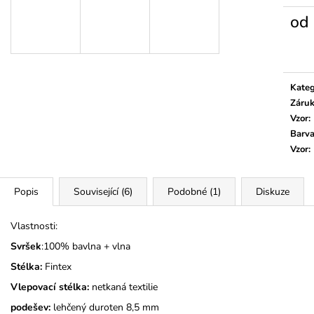
MONSTERTRUCK
TMAVĚ MODRÉ
od
275 Kč
275 Kč
Měrn
cena:
Kateg
Záru
Vzor
:
Barv
Vzor
:
Popis
Související (6)
Podobné (1)
Diskuze
Vlastnosti:
Svršek
:100% bavlna + vlna
Stélka:
Fintex
Vlepovací stélka:
netkaná textilie
podešev:
lehčený duroten 8,5 mm