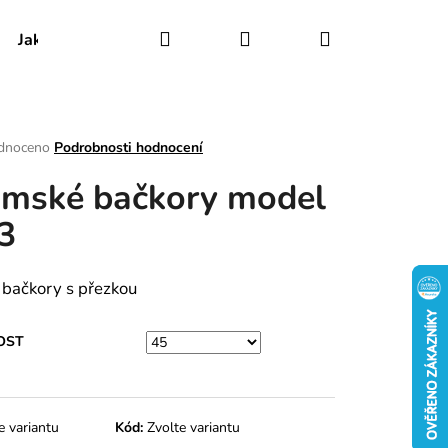
Hledat
Přihlášení
Nákupní
Jak udržovat obuv
Certifikáty
Kontakty
košík
rné
dnoceno
Podrobnosti hodnocení
ení
mské bačkory model
tu
3
ek.
 bačkory s přezkou
OST
e variantu
Kód:
Zvolte variantu
RY MODEL 025