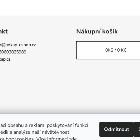
akt
Nákupní košík
o
@
bokap-eshop.cz
0
KS /
0 KČ
20603825989
ap.cz
aci obsahu a reklam, poskytování funkcí
Odmítnout
Napsali o nás
édií a analýze naší návštěvnosti
oubory cookies. Více informací
zde
.