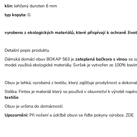
klín:
lehčený duroten 6 mm
typ kopyta:
G
vyrobeno z ekologických materiálů, které přispívají k ochraně život
Detailní popis produktu
Dámská domácí obuv BOKAP 563 je
zateplená bačkora s vlnou
se z
model využívá ekologické materiály. Svršek je vytvořen ze 100% bavl
Obuv je lehká, vyrobená z textilu, který zajišťuje prodyšnost a dokona
Stélka: Fintex je materiál který se používá v obuvnictví k výrobě napín
textilie
Obuv je určena do domácností.
Upozornění:
Při nošení a údržbě obuvi se řiďte pokyny výrobce.
ZDE