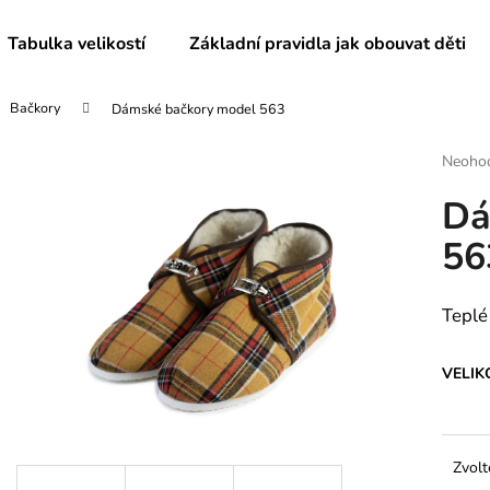
Tabulka velikostí
Základní pravidla jak obouvat děti
Bačkory
Dámské bačkory model 563
Co potřebujete najít?
Průmě
Neoho
hodnoc
Dá
produk
HLEDAT
je
56
0,0
z
5
Doporučujeme
hvězdič
Teplé
VELIK
Zvolt
DĚTSKÉ BAČKORY MODEL 025
DĚTSKÉ BAČKO