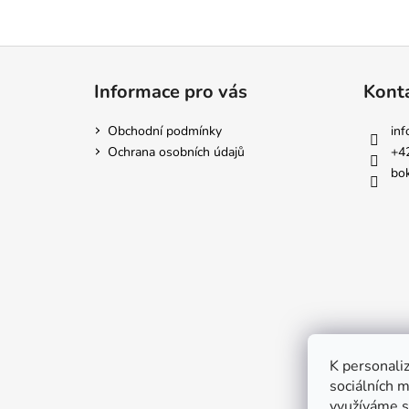
Z
á
Informace pro vás
Kont
p
a
Obchodní podmínky
inf
t
Ochrana osobních údajů
+4
í
bok
K personaliz
sociálních m
využíváme s