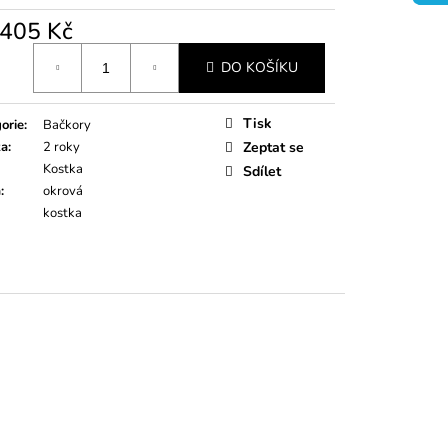
405 Kč
á
DO KOŠÍKU
Tisk
orie
:
Bačkory
ka
:
2 roky
Zeptat se
Kostka
Sdílet
a
:
okrová
kostka