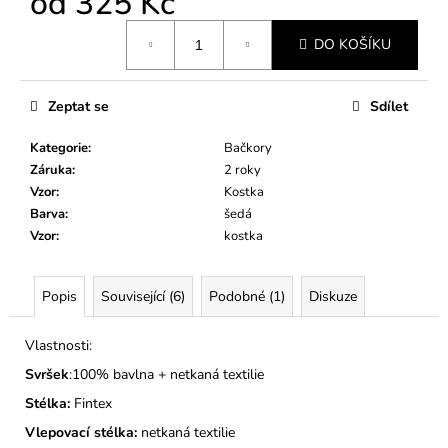
od
325 Kč
č
u
Měrná
j
DO KOŠÍKU
cena:
e
m
Zeptat se
Sdílet
e
Kategorie
:
Bačkory
PÁNSKÉ
Záruka
:
2 roky
BAČKORY
Vzor
:
Kostka
MODEL
Barva
:
šedá
072
Vzor
:
kostka
345
Kč
Popis
Související (6)
Podobné (1)
Diskuze
Vlastnosti:
Svršek
:100% bavlna + netkaná textilie
Stélka:
Fintex
Vlepovací stélka:
netkaná textilie