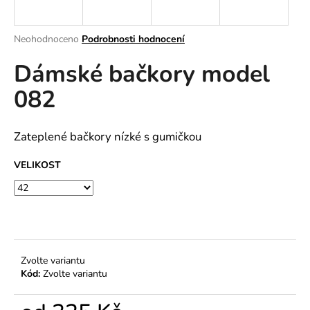
a
j
Průměrné
Neohodnoceno
Podrobnosti hodnocení
í
hodnocení
Dámské bačkory model
produktu
t
je
?
082
0,0
z
5
hvězdiček.
Zateplené bačkory nízké s gumičkou
HLEDAT
VELIKOST
D
o
p
Zvolte variantu
o
Kód:
Zvolte variantu
r
u