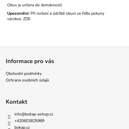
Obuv je určena do domácností.
Upozornění:
Při nošení a údržbě obuvi se řiďte pokyny
výrobce.
ZDE
Z
á
Informace pro vás
p
a
Obchodní podmínky
t
Ochrana osobních údajů
í
Kontakt
info
@
bokap-eshop.cz
+420603825989
bokap.cz