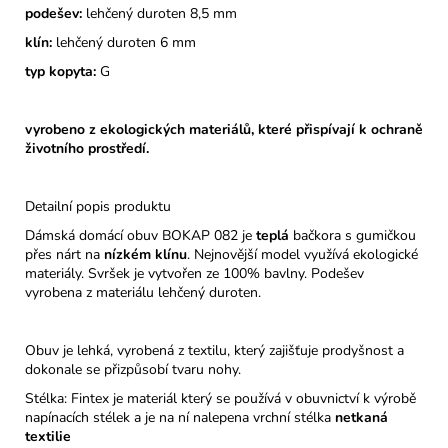
podešev:
lehčený duroten 8,5 mm
klín:
lehčený duroten 6 mm
typ kopyta:
G
vyrobeno z ekologických materiálů, které přispívají k ochraně
životního prostředí.
Detailní popis produktu
Dámská domácí obuv BOKAP 082 je
teplá
bačkora s gumičkou
přes nárt na
nízkém klínu
. Nejnovější model využívá ekologické
materiály. Svršek je vytvořen ze 100% bavlny. Podešev
vyrobena z materiálu lehčený duroten.
Obuv je lehká, vyrobená z textilu, který zajišťuje prodyšnost a
dokonale se přizpůsobí tvaru nohy.
Stélka: Fintex je materiál který se používá v obuvnictví k výrobě
napínacích stélek a je na ní nalepena vrchní stélka
netkaná
textilie