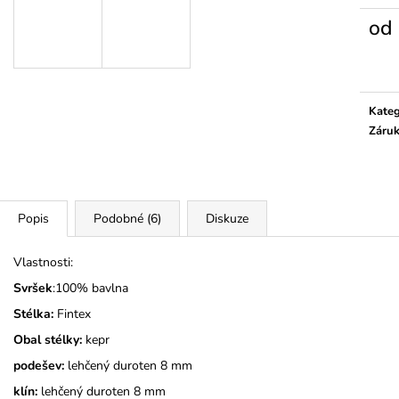
KOČIČKY
279 Kč
od
275 Kč
Měrn
cena:
Kateg
Záru
Popis
Podobné (6)
Diskuze
Vlastnosti:
Svršek
:100% bavlna
Stélka:
Fintex
Obal stélky:
kepr
podešev:
lehčený duroten 8 mm
klín:
lehčený duroten 8 mm