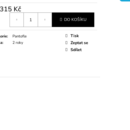
315 Kč
á
DO KOŠÍKU
Tisk
orie
:
Pantofle
ka
:
2 roky
Zeptat se
Sdílet