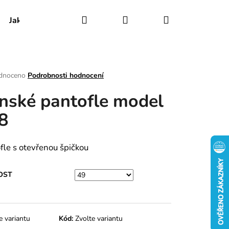
Hledat
Přihlášení
Nákupní
Jak udržovat obuv
Certifikáty
Kontakty
košík
rné
dnoceno
Podrobnosti hodnocení
ení
nské pantofle model
tu
8
ek.
fle s otevřenou špičkou
OST
e variantu
Kód:
Zvolte variantu
FLE MODEL 003-6