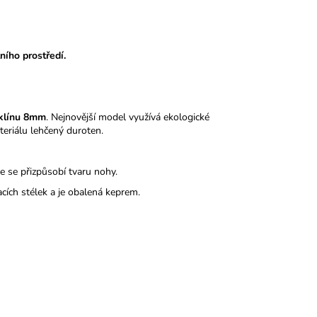
ního prostředí.
klínu 8mm
. Nejnovější model využívá ekologické
eriálu lehčený duroten.
le se přizpůsobí tvaru nohy.
acích stélek a je obalená keprem.