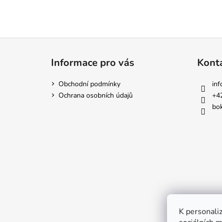
Z
á
Informace pro vás
Kont
p
a
Obchodní podmínky
inf
t
Ochrana osobních údajů
+4
í
bok
K personaliz