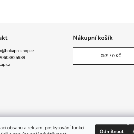
akt
Nákupní košík
o
@
bokap-eshop.cz
0
KS /
0 KČ
20603825989
ap.cz
aci obsahu a reklam, poskytování funkcí
Odmítnout
Napsali o nás