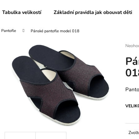
Tabulka velikostí
Základní pravidla jak obouvat děti
Pantofle
Pánské pantofle model 018
Co potřebujete najít?
Průmě
Neoho
hodnoc
Pá
produk
HLEDAT
je
01
0,0
z
5
Doporučujeme
hvězdič
Panto
VELIK
Zvolt
DĚTSKÉ BAČKORY MODEL 025
DÁMSKÉ PANTO