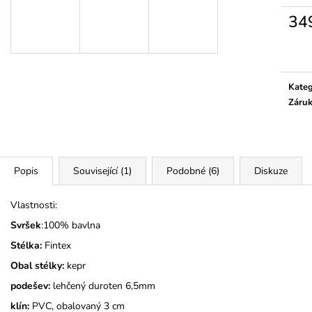
KOČIČKY A PUN
325 Kč
34
275 Kč
Měrn
cena:
Kateg
Záru
Popis
Související (1)
Podobné (6)
Diskuze
Vlastnosti:
Svršek
:100% bavlna
Stélka:
Fintex
Obal stélky:
kepr
podešev:
lehčený duroten 6,5mm
klín:
PVC, obalovaný 3 cm