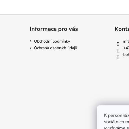
Z
á
Informace pro vás
Kont
p
a
Obchodní podmínky
inf
t
Ochrana osobních údajů
+4
í
bok
K personaliz
sociálních m
využíváme s