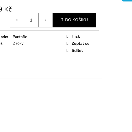
TÍKY RŮŽOVÉ
9 Kč
á
DO KOŠÍKU
Tisk
orie
:
Pantofle
ka
:
2 roky
Zeptat se
Sdílet