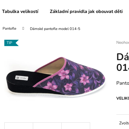
Tabulka velikostí
Základní pravidla jak obouvat děti
Pantofle
Dámské pantofle model 014-5
Co potřebujete najít?
Průmě
Neoho
TIP
hodnoc
Dá
produk
HLEDAT
je
01
0,0
z
5
Doporučujeme
hvězdič
Panto
VELIK
Zvolt
DÁMSKÉ BAČKORY MODEL 082
DĚTSKÉ BAČKO