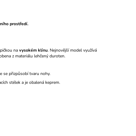
ního prostředí.
pičkou na
vysokém klínu
. Nejnovější model využívá
obena z materiálu lehčený duroten.
le se přizpůsobí tvaru nohy.
acích stélek a je obalená keprem.