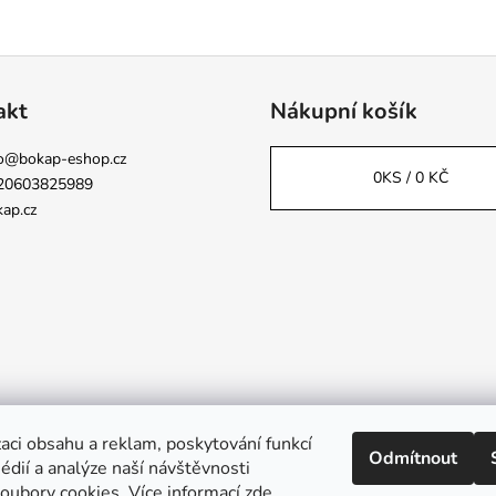
akt
Nákupní košík
o
@
bokap-eshop.cz
0
KS /
0 KČ
20603825989
ap.cz
aci obsahu a reklam, poskytování funkcí
Odmítnout
Napsali o nás
édií a analýze naší návštěvnosti
oubory cookies. Více informací
zde
.