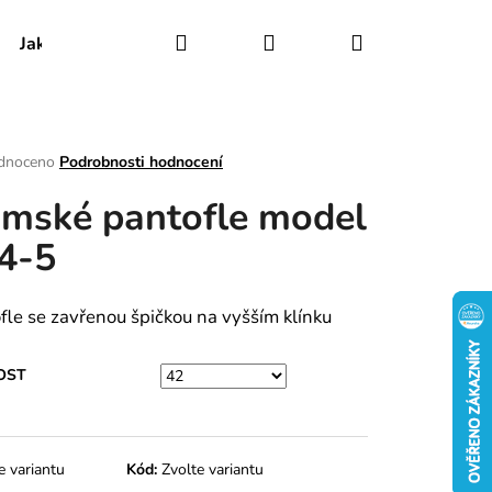
Hledat
Přihlášení
Nákupní
Jak udržovat obuv
Certifikáty
Kontakty
košík
rné
dnoceno
Podrobnosti hodnocení
ení
mské pantofle model
tu
4-5
ek.
fle se zavřenou špičkou na vyšším klínku
OST
e variantu
Kód:
Zvolte variantu
RY MODEL 030