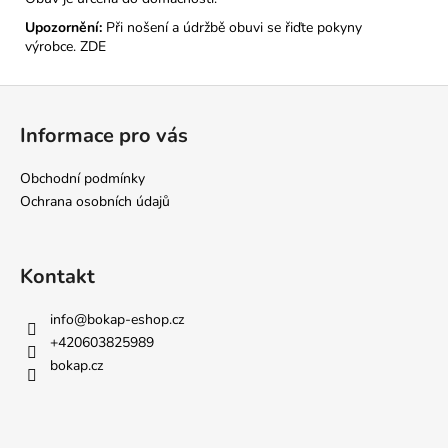
Upozornění:
Při nošení a údržbě obuvi se řiďte pokyny
výrobce.
ZDE
Z
á
Informace pro vás
p
a
Obchodní podmínky
t
Ochrana osobních údajů
í
Kontakt
info
@
bokap-eshop.cz
+420603825989
bokap.cz