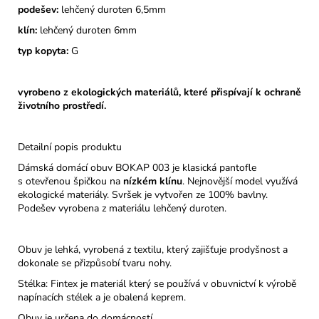
podešev:
lehčený duroten 6,5mm
klín:
lehčený duroten 6mm
typ kopyta:
G
vyrobeno z ekologických materiálů, které přispívají k ochraně
životního prostředí.
Detailní popis produktu
Dámská domácí obuv BOKAP 003 je klasická pantofle
s otevřenou špičkou na
nízkém klínu
. Nejnovější model využívá
ekologické materiály. Svršek je vytvořen ze 100% bavlny.
Podešev vyrobena z materiálu lehčený duroten.
Obuv je lehká, vyrobená z textilu, který zajišťuje prodyšnost a
dokonale se přizpůsobí tvaru nohy.
Stélka: Fintex je materiál který se používá v obuvnictví k výrobě
napínacích stélek a je obalená keprem.
Obuv je určena do domácností.