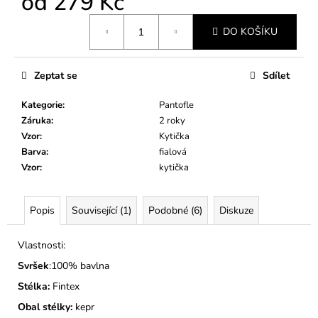
od
279 Kč
č
u
Měrná
j
DO KOŠÍKU
cena:
e
m
Zeptat se
Sdílet
e
Kategorie
:
Pantofle
DĚTSKÉ
Záruka
:
2 roky
BAČKORY
Vzor
:
Kytička
MODEL
Barva
:
fialová
025
Vzor
:
kytička
SVĚTLE
MODRÉ
275
Popis
Související (1)
Podobné (6)
Diskuze
Kč
Vlastnosti:
Svršek
:100% bavlna
Stélka:
Fintex
Obal stélky:
kepr