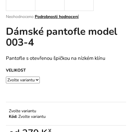
a
j
Průměrné
Neohodnoceno
Podrobnosti hodnocení
í
hodnocení
Dámské pantofle model
produktu
t
je
?
003-4
0,0
z
5
hvězdiček.
Pantofle s otevřenou špičkou na nízkém klínu
HLEDAT
VELIKOST
D
o
p
Zvolte variantu
o
Kód:
Zvolte variantu
r
u