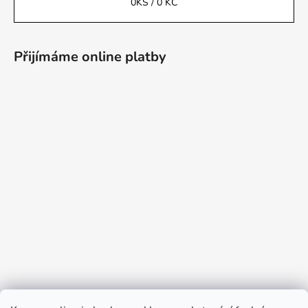
0
KS /
0 KČ
Přijímáme online platby