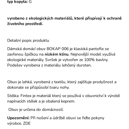
typ kopyta:
G
vyrobeno z ekologických materiálů, které přispívají k ochraně
životního prostředí.
Detailní popis produktu
Dámská domácí obuv BOKAP 006 je klasická pantofle se
zavřenou špičkou na
nízkém klínu
. Nejnovější model využívá
ekologické materiály. Svršek je vytvořen ze 100% bavlny.
Podešev vyrobena z materiálu lehčený duroten.
Obuv je lehká, vyrobená z textilu, který zajišťuje prodyšnost a
dokonale se přizpůsobí tvaru nohy.
Stélka: Fintex je materiál který se používá v obuvnictví k výrobě
napínacích stélek a je obalená keprem.
Obuv je určena do domácností.
Upozornění:
Při nošení a údržbě obuvi se řiďte pokyny
výrobce.
ZDE