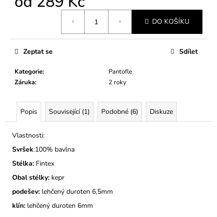
od
289 Kč
č
u
Měrná
j
DO KOŠÍKU
cena:
e
m
Zeptat se
Sdílet
e
Kategorie
:
Pantofle
PÁNSKÉ
Záruka
:
2 roky
BAČKORY
MODEL
773
Popis
Související (1)
Podobné (6)
Diskuze
415
Kč
Vlastnosti:
Svršek
:100% bavlna
Stélka:
Fintex
Obal stélky:
kepr
podešev:
lehčený duroten 6,5mm
klín:
lehčený duroten 6mm