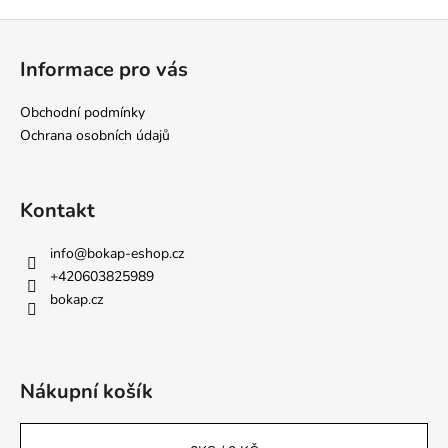
Z
á
Informace pro vás
p
a
Obchodní podmínky
t
Ochrana osobních údajů
í
Kontakt
info
@
bokap-eshop.cz
+420603825989
bokap.cz
Nákupní košík