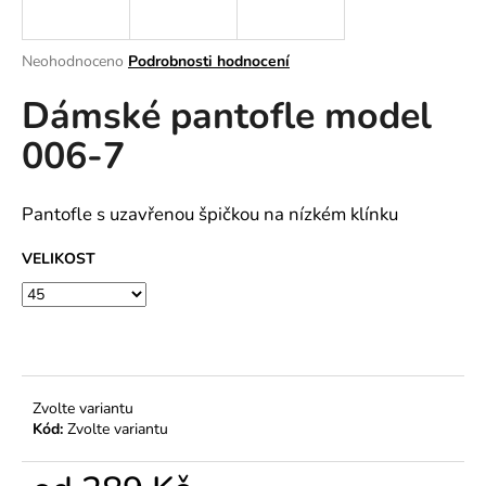
a
j
Průměrné
Neohodnoceno
Podrobnosti hodnocení
í
hodnocení
Dámské pantofle model
produktu
t
je
?
006-7
0,0
z
5
hvězdiček.
Pantofle s uzavřenou špičkou na nízkém klínku
HLEDAT
VELIKOST
D
o
p
Zvolte variantu
o
Kód:
Zvolte variantu
r
u