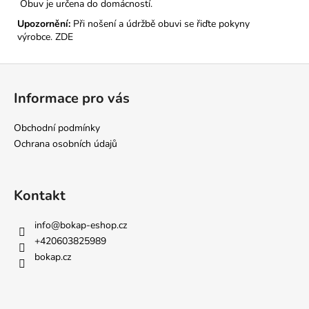
Obuv je určena do domácností.
Upozornění:
Při nošení a údržbě obuvi se řiďte pokyny
výrobce.
ZDE
Z
á
Informace pro vás
p
a
Obchodní podmínky
t
Ochrana osobních údajů
í
Kontakt
info
@
bokap-eshop.cz
+420603825989
bokap.cz