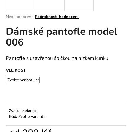
a
j
Průměrné
Neohodnoceno
Podrobnosti hodnocení
í
hodnocení
Dámské pantofle model
produktu
t
je
?
006
0,0
z
5
hvězdiček.
Pantofle s uzavřenou špičkou na nízkém klínku
HLEDAT
VELIKOST
D
o
p
Zvolte variantu
o
Kód:
Zvolte variantu
r
u