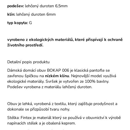
podešev:
lehčený duroten 6,5mm
klín:
lehčený duroten 6mm
typ kopyta:
G
vyrobeno z ekologických materiálů, které přispívají k ochraně
životního prostředí.
Detailní popis produktu
Dámská domácí obuv BOKAP 006 je klasická pantofle se
zavřenou špičkou na
nízkém klínu
. Nejnovější model využívá
ekologické materiály. Svršek je vytvořen ze 100% bavlny.
Podešev vyrobena z materiálu lehčený duroten.
Obuv je lehká, vyrobená z textilu, který zajišťuje prodyšnost a
dokonale se přizpůsobí tvaru nohy.
Stélka: Fintex je materiál který se používá v obuvnictví k výrobě
napínacích stélek a je obalená keprem.