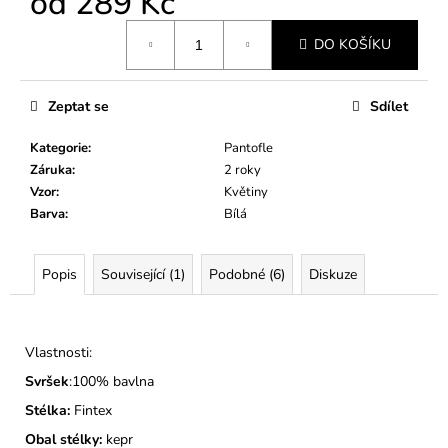
od
289 Kč
č
u
Měrná
j
DO KOŠÍKU
cena:
e
m
Zeptat se
Sdílet
e
Kategorie
:
Pantofle
DĚTSKÉ
Záruka
:
2 roky
BAČKORY
Vzor
:
Květiny
MODEL
Barva
:
Bílá
030
KOČIČKY
A
PUNTÍKY
Popis
Související (1)
Podobné (6)
Diskuze
RŮŽOVÉ
275
Kč
Vlastnosti:
Svršek
:100% bavlna
Stélka:
Fintex
Obal stélky:
kepr