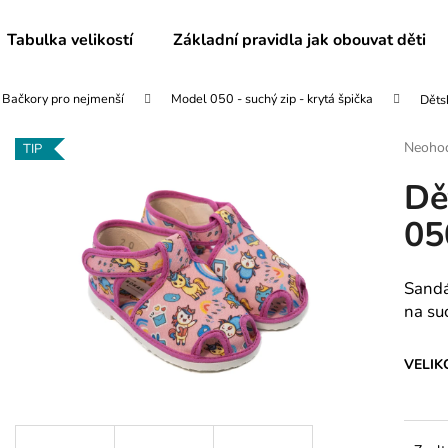
Tabulka velikostí
Základní pravidla jak obouvat děti
Bačkory pro nejmenší
Model 050 - suchý zip - krytá špička
Děts
Co potřebujete najít?
Průmě
Neoho
TIP
hodnoc
Dě
produk
HLEDAT
je
05
0,0
z
5
Doporučujeme
hvězdič
Sandá
na su
VELIK
DĚTSKÉ BAČKORY MODEL 025
DĚTSKÉ BAČKO