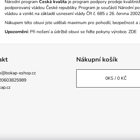
Národní program
Česká kvalita
je program podpory prodeje kvalitníc
podporovaný vládou České republiky. Program je součástí Národní poli
vládou a vznikl na základě usnesení vlády ČR č. 685 z 26. června 2002
Nákupem této obuvi jste udělali maximum pro pohodlí, bezpečnost a 
Upozornění:
Při nošení a údržbě obuvi se řiďte pokyny výrobce.
ZDE
akt
Nákupní košík
o
@
bokap-eshop.cz
0
KS /
0 KČ
20603825989
ap.cz