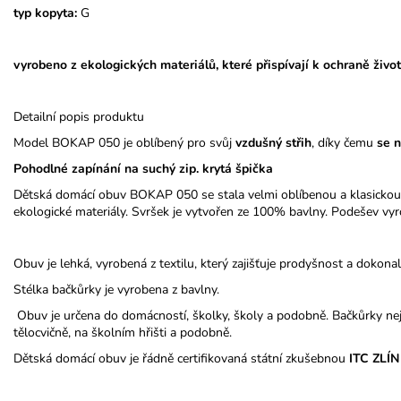
typ kopyta:
G
vyrobeno z ekologických materiálů, které přispívají k ochraně život
Detailní popis produktu
Model BOKAP 050 je oblíbený pro svůj
vzdušný střih
, díky čemu
se 
Pohodlné zapínání na suchý zip. krytá špička
Dětská domácí obuv BOKAP 050 se stala velmi oblíbenou a klasickou
ekologické materiály. Svršek je vytvořen ze 100% bavlny. Podešev vyr
Obuv je lehká, vyrobená z textilu, který zajišťuje prodyšnost a dokona
Stélka bačkůrky je vyrobena z bavlny.
Obuv je určena do domácností, školky, školy a podobně. Bačkůrky nej
tělocvičně, na školním hřišti a podobně.
Dětská domácí obuv je řádně certifikovaná státní zkušebnou
ITC ZLÍN