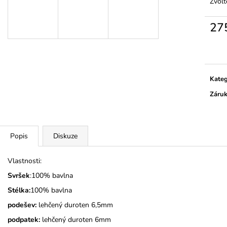
MONSTERTRUCK
TMAVĚ MODRÉ
Zvolt
275 Kč
275 Kč
27
Měrn
cena:
Kateg
Záru
Popis
Diskuze
Vlastnosti:
Svršek
:100% bavlna
Stélka:
100% bavlna
podešev:
lehčený duroten 6,5mm
podpatek:
lehčený duroten 6mm