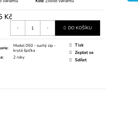
e variantu
Kód:
Zvolte variantu
5 Kč
á
DO KOŠÍKU
Tisk
Model 050 - suchý zip -
orie
:
krytá špička
Zeptat se
ka
:
2 roky
Sdílet