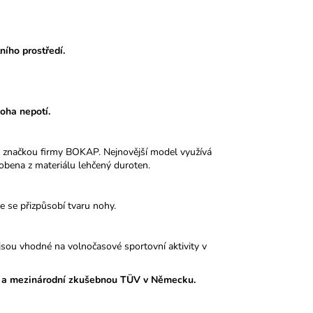
ního prostředí.
noha nepotí.
 značkou firmy BOKAP. Nejnovější model využívá
obena z materiálu lehčený duroten.
le se přizpůsobí tvaru nohy.
sou vhodné na volnočasové sportovní aktivity v
 a mezinárodní zkušebnou TÜV v Německu.