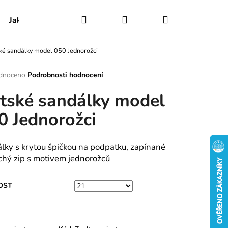
Hledat
Přihlášení
Nákupní
Jak udržovat obuv
Certifikáty
Kontakty
ké sandálky model 050 Jednorožci
košík
rné
dnoceno
Podrobnosti hodnocení
ení
tské sandálky model
tu
0 Jednorožci
ek.
lky s krytou špičkou na podpatku, zapínané
chý zip s motivem jednorožců
OST
RY MODEL 025