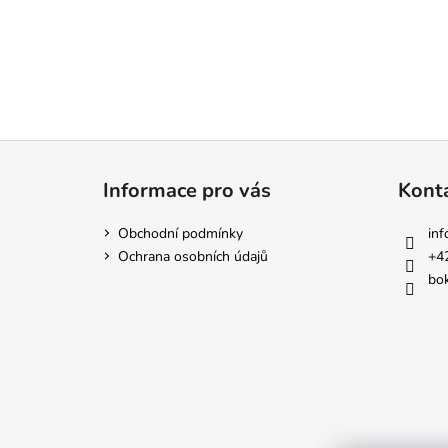
Z
á
Informace pro vás
Kont
p
a
Obchodní podmínky
inf
t
Ochrana osobních údajů
+4
í
bok