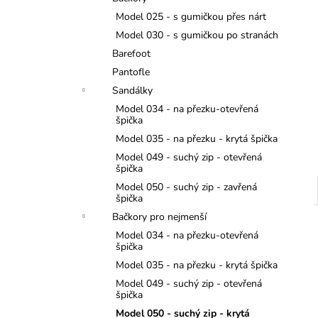
TMAVĚ MODRÉ
l
Model 025 - s gumičkou přes nárt
299 Kč
Model 030 - s gumičkou po stranách
Barefoot
Pantofle
Sandálky
Model 034 - na přezku-otevřená
špička
Model 035 - na přezku - krytá špička
Model 049 - suchý zip - otevřená
špička
Model 050 - suchý zip - zavřená
špička
Bačkory pro nejmenší
Model 034 - na přezku-otevřená
špička
Model 035 - na přezku - krytá špička
Model 049 - suchý zip - otevřená
špička
Model 050 - suchý zip - krytá