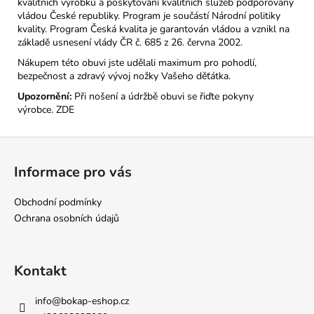
kvalitních výrobků a poskytování kvalitních služeb podporovaný
vládou České republiky. Program je součástí Národní politiky
kvality. Program Česká kvalita je garantován vládou a vznikl na
základě usnesení vlády ČR č. 685 z 26. června 2002.
Nákupem této obuvi jste udělali maximum pro pohodlí,
bezpečnost a zdravý vývoj nožky Vašeho děťátka.
Upozornění:
Při nošení a údržbě obuvi se řiďte pokyny
výrobce.
ZDE
Z
á
Informace pro vás
p
a
Obchodní podmínky
t
Ochrana osobních údajů
í
Kontakt
info
@
bokap-eshop.cz