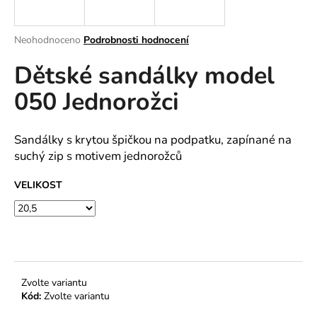
a
j
Průměrné
Neohodnoceno
Podrobnosti hodnocení
í
hodnocení
Dětské sandálky model
produktu
t
je
?
050 Jednorožci
0,0
z
5
hvězdiček.
Sandálky s krytou špičkou na podpatku, zapínané na
suchý zip s motivem jednorožců
HLEDAT
VELIKOST
D
o
p
o
Zvolte variantu
r
Kód:
Zvolte variantu
u