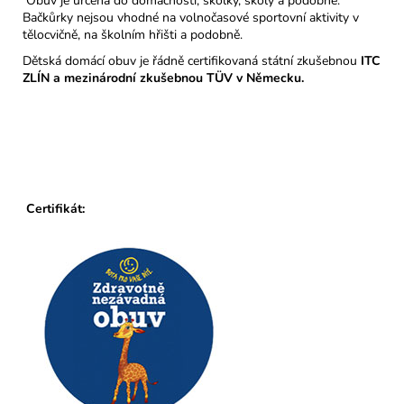
Obuv je určena do domácností, školky, školy a podobně.
Bačkůrky nejsou vhodné na volnočasové sportovní aktivity v
tělocvičně, na školním hřišti a podobně.
Dětská domácí obuv je řádně certifikovaná státní zkušebnou
ITC
ZLÍN a mezinárodní zkušebnou TÜV v Německu.
Certifikát: