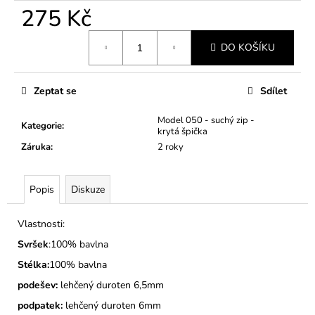
č
275 Kč
u
j
Měrná
e
DO KOŠÍKU
cena:
m
e
Zeptat se
Sdílet
DĚTSKÉ
Model 050 - suchý zip -
Kategorie
:
BAČKORY
krytá špička
MODEL
Záruka
:
2 roky
030
KOČIČKY
A
Popis
Diskuze
PUNTÍKY
RŮŽOVÉ
275
Vlastnosti:
Kč
Svršek
:100% bavlna
Stélka:
100% bavlna
podešev:
lehčený duroten 6,5mm
podpatek:
lehčený duroten 6mm