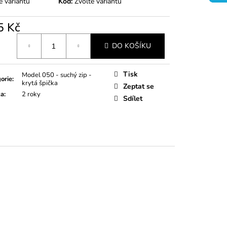
e variantu
Kód:
Zvolte variantu
5 Kč
á
DO KOŠÍKU
Tisk
Model 050 - suchý zip -
orie
:
krytá špička
Zeptat se
ka
:
2 roky
Sdílet