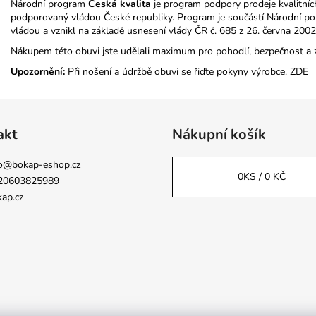
Národní program
Česká kvalita
je program podpory prodeje kvalitníc
podporovaný vládou České republiky. Program je součástí Národní poli
vládou a vznikl na základě usnesení vlády ČR č. 685 z 26. června 2002
Nákupem této obuvi jste udělali maximum pro pohodlí, bezpečnost a 
Upozornění:
Při nošení a údržbě obuvi se řiďte pokyny výrobce.
ZDE
akt
Nákupní košík
o
@
bokap-eshop.cz
0
KS /
0 KČ
20603825989
ap.cz