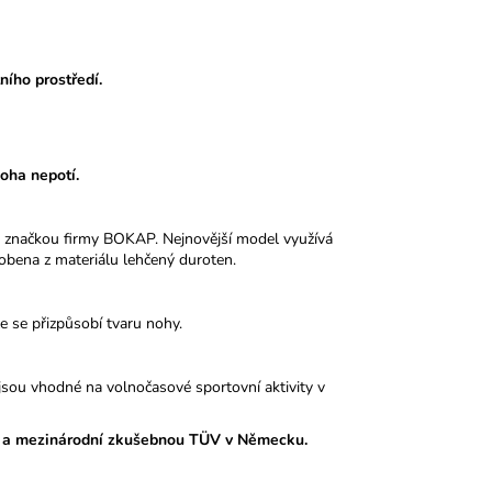
ního prostředí.
noha nepotí.
 značkou firmy BOKAP. Nejnovější model využívá
obena z materiálu lehčený duroten.
le se přizpůsobí tvaru nohy.
sou vhodné na volnočasové sportovní aktivity v
 a mezinárodní zkušebnou TÜV v Německu.