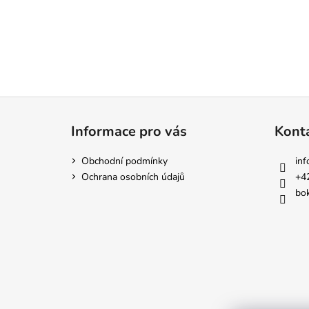
Z
á
Informace pro vás
Kont
p
a
Obchodní podmínky
inf
t
Ochrana osobních údajů
+4
í
bok