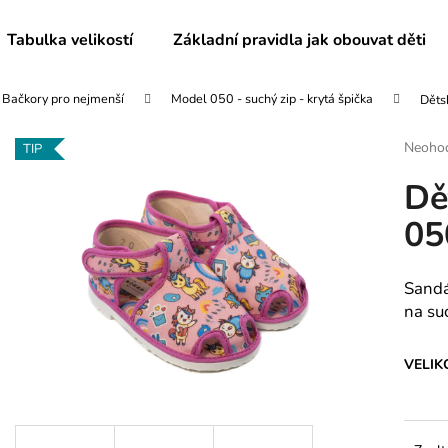
Tabulka velikostí
Základní pravidla jak obouvat děti
Bačkory pro nejmenší
Model 050 - suchý zip - krytá špička
Děts
Co potřebujete najít?
Průmě
Neoho
TIP
hodnoc
Dě
produk
HLEDAT
je
05
0,0
z
5
Doporučujeme
hvězdič
Sandá
na su
VELIK
DĚTSKÉ BAČKORY MODEL 025
DĚTSKÉ BAČKO