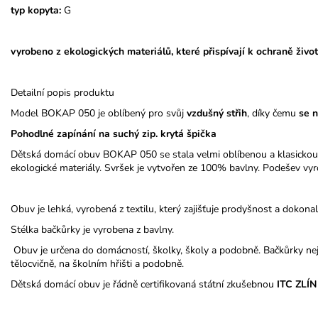
typ kopyta:
G
vyrobeno z ekologických materiálů, které přispívají k ochraně život
Detailní popis produktu
Model BOKAP 050 je oblíbený pro svůj
vzdušný střih
, díky čemu
se 
Pohodlné zapínání na suchý zip. krytá špička
Dětská domácí obuv BOKAP 050 se stala velmi oblíbenou a klasickou
ekologické materiály. Svršek je vytvořen ze 100% bavlny. Podešev vyr
Obuv je lehká, vyrobená z textilu, který zajišťuje prodyšnost a dokona
Stélka bačkůrky je vyrobena z bavlny.
Obuv je určena do domácností, školky, školy a podobně. Bačkůrky nej
tělocvičně, na školním hřišti a podobně.
Dětská domácí obuv je řádně certifikovaná státní zkušebnou
ITC ZLÍN