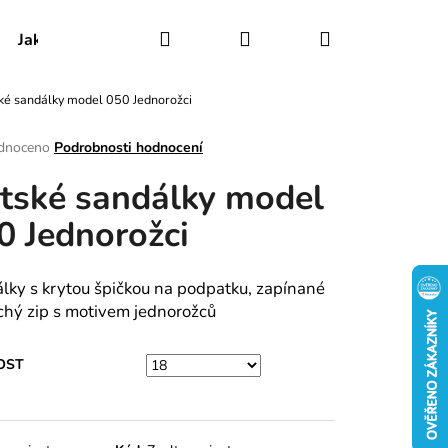
Hledat
Přihlášení
Nákupní
Jak udržovat obuv
Certifikáty
Kontakty
ké sandálky model 050 Jednorožci
košík
rné
dnoceno
Podrobnosti hodnocení
ení
tské sandálky model
tu
0 Jednorožci
ek.
lky s krytou špičkou na podpatku, zapínané
chý zip s motivem jednorožců
OST
RY MODEL 025