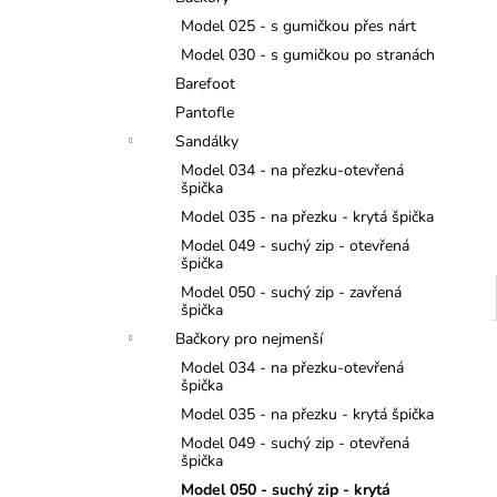
TMAVĚ MODRÉ
l
Model 025 - s gumičkou přes nárt
299 Kč
Model 030 - s gumičkou po stranách
Barefoot
Pantofle
Sandálky
Model 034 - na přezku-otevřená
špička
Model 035 - na přezku - krytá špička
Model 049 - suchý zip - otevřená
špička
Model 050 - suchý zip - zavřená
špička
Bačkory pro nejmenší
Model 034 - na přezku-otevřená
špička
Model 035 - na přezku - krytá špička
Model 049 - suchý zip - otevřená
špička
Model 050 - suchý zip - krytá