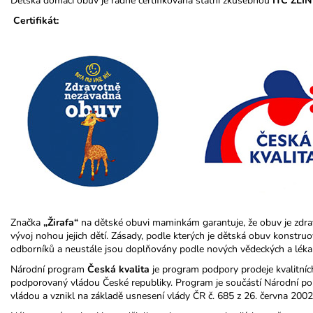
Dětská domácí obuv je řádně certifikovaná státní zkušebnou
ITC ZLÍN
Certifikát:
Značka
„Žirafa“
na dětské obuvi maminkám garantuje, že obuv je zdra
vývoj nohou jejich dětí. Zásady, podle kterých je dětská obuv konstr
odborníků a neustále jsou doplňovány podle nových vědeckých a léka
Národní program
Česká kvalita
je program podpory prodeje kvalitníc
podporovaný vládou České republiky. Program je součástí Národní poli
vládou a vznikl na základě usnesení vlády ČR č. 685 z 26. června 2002