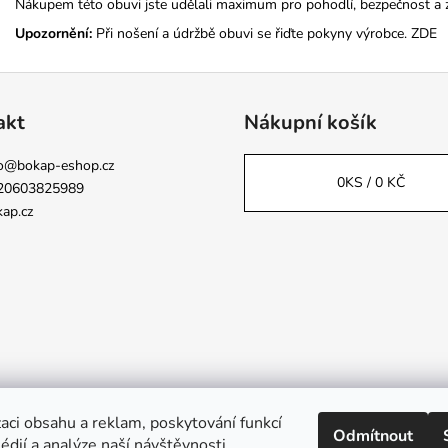
Nákupem této obuvi jste udělali maximum pro pohodlí, bezpečnost a 
Upozornění:
Při nošení a údržbě obuvi se řiďte pokyny výrobce.
ZDE
akt
Nákupní košík
o
@
bokap-eshop.cz
0
KS /
0 KČ
20603825989
ap.cz
aci obsahu a reklam, poskytování funkcí
Odmítnout
Napsali o nás
édií a analýze naší návštěvnosti