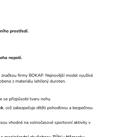
ního prostředí.
noha nepotí.
 značkou firmy BOKAP. Nejnovější model využívá
obena z materiálu lehčený duroten.
le se přizpůsobí tvaru nohy.
ek
, což zabezpečuje dítěti pohodlnou a bezpečnou
sou vhodné na volnočasové sportovní aktivity v