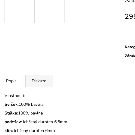
KOČIČKY A PUN
Zvolt
325 Kč
275 Kč
29
Měrn
cena:
Kateg
Záru
Popis
Diskuze
Vlastnosti:
Svršek
:100% bavlna
Stélka:
100% bavlna
podešev:
lehčený duroten 6,5mm
klín:
lehčený duroten 6mm