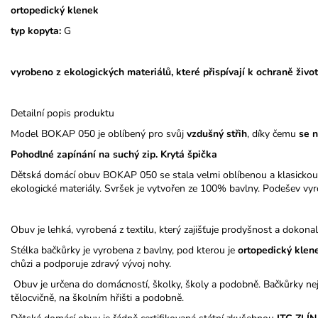
ortopedický klenek
typ kopyta:
G
vyrobeno z ekologických materiálů, které přispívají k ochraně život
Detailní popis produktu
Model BOKAP 050 je oblíbený pro svůj
vzdušný střih
, díky čemu
se 
Pohodlné zapínání na suchý zip. Krytá špička
Dětská domácí obuv BOKAP 050 se stala velmi oblíbenou a klasickou
ekologické materiály. Svršek je vytvořen ze 100% bavlny. Podešev vyr
Obuv je lehká, vyrobená z textilu, který zajišťuje prodyšnost a dokona
Stélka bačkůrky je vyrobena z bavlny, pod kterou je
ortopedický
klen
chůzi a podporuje zdravý vývoj nohy.
Obuv je určena do domácností, školky, školy a podobně. Bačkůrky nej
tělocvičně, na školním hřišti a podobně.