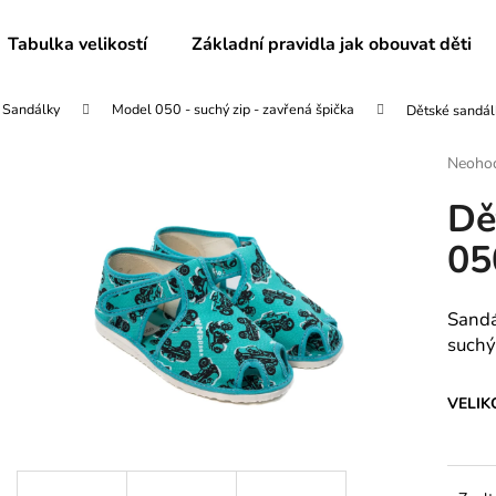
Tabulka velikostí
Základní pravidla jak obouvat děti
Sandálky
Model 050 - suchý zip - zavřená špička
Dětské sandál
Co potřebujete najít?
Průmě
Neoho
hodnoc
Dě
produk
HLEDAT
je
05
0,0
z
5
Doporučujeme
hvězdič
Sandá
suchý
VELIK
DÁMSKÉ BAČKORY MODEL 082
DĚTSKÉ BAČKO