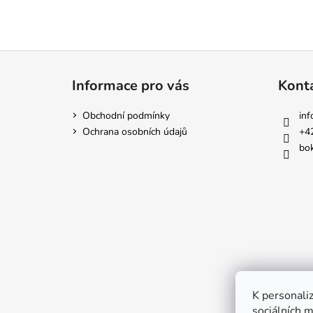
Z
á
Informace pro vás
Kont
p
a
Obchodní podmínky
inf
t
Ochrana osobních údajů
+4
í
bok
K personaliz
sociálních m