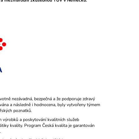
 a mezinárodní zkušebnou TÜV v Německu.
votně nezávadná, bezpečná a že podporuje zdravý
uována a následně i hodnocena, byly vytvořeny týmem
řských poznatků.
h výrobků a poskytování kvalitních služeb
tiky kvality. Program Česká kvalita je garantován
.