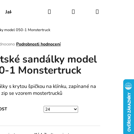
Hledat
Přihlášení
Nákupní
Jak udržovat obuv
Certifikáty
Kontakty
ky model 050-1 Monstertruck
košík
rné
dnoceno
Podrobnosti hodnocení
ení
tské sandálky model
tu
0-1 Monstertruck
ek.
lky s krytou špičkou na klínku, zapínané na
 zip se vzorem mostertrucků
OST
RY MODEL 030