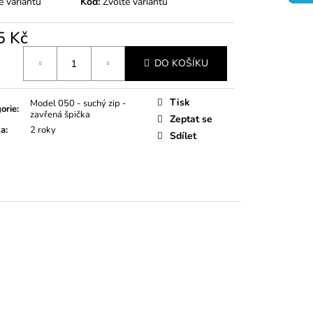
TÍKY RŮŽOVÉ
e variantu
Kód:
Zvolte variantu
5 Kč
á
DO KOŠÍKU
Tisk
Model 050 - suchý zip -
orie
:
zavřená špička
Zeptat se
ka
:
2 roky
Sdílet