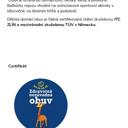
Obuv je určena do domácností, školky, školy a podobně.
Bačkůrky nejsou vhodné na volnočasové sportovní aktivity v
tělocvičně, na školním hřišti a podobně.
Dětská domácí obuv je řádně certifikovaná státní zkušebnou
ITC
ZLÍN a mezinárodní zkušebnou TÜV v Německu.
Certifikát: