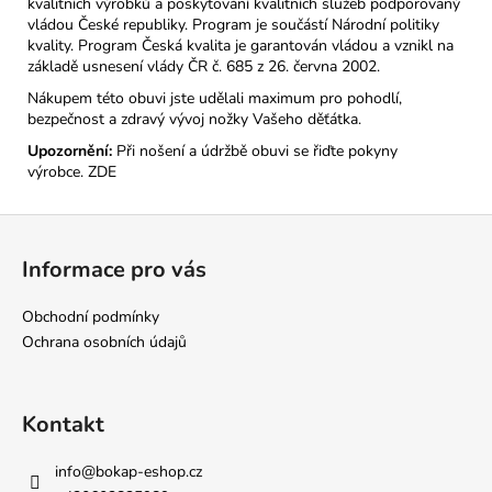
kvalitních výrobků a poskytování kvalitních služeb podporovaný
vládou České republiky. Program je součástí Národní politiky
kvality. Program Česká kvalita je garantován vládou a vznikl na
základě usnesení vlády ČR č. 685 z 26. června 2002.
Nákupem této obuvi jste udělali maximum pro pohodlí,
bezpečnost a zdravý vývoj nožky Vašeho děťátka.
Upozornění:
Při nošení a údržbě obuvi se řiďte pokyny
výrobce.
ZDE
Z
á
Informace pro vás
p
a
Obchodní podmínky
t
Ochrana osobních údajů
í
Kontakt
info
@
bokap-eshop.cz