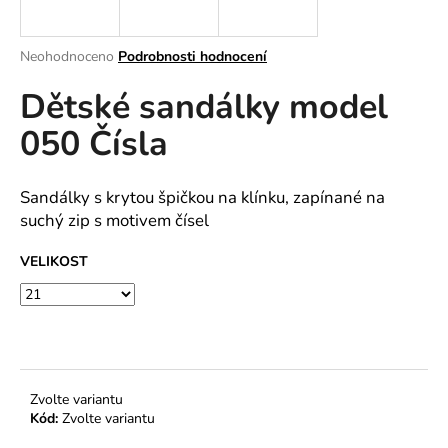
a
j
Průměrné
Neohodnoceno
Podrobnosti hodnocení
í
hodnocení
Dětské sandálky model
produktu
t
je
?
050 Čísla
0,0
z
5
hvězdiček.
Sandálky s krytou špičkou na klínku, zapínané na
suchý zip s motivem čísel
HLEDAT
VELIKOST
D
o
p
o
Zvolte variantu
r
Kód:
Zvolte variantu
u