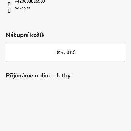
+420603825989
bokap.cz
Nákupní košík
0
KS /
0 KČ
Přijímáme online platby