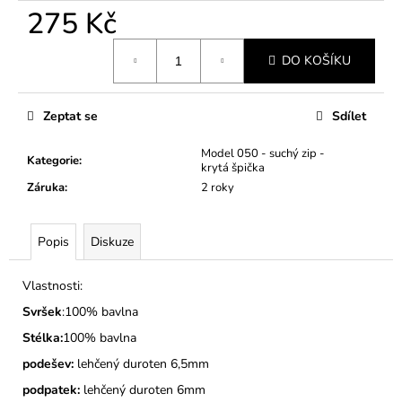
č
275 Kč
u
j
Měrná
e
DO KOŠÍKU
cena:
m
e
Zeptat se
Sdílet
DĚTSKÉ
Model 050 - suchý zip -
Kategorie
:
BAČKORY
krytá špička
MODEL
Záruka
:
2 roky
025
TMAVĚ
MODRÉ
Popis
Diskuze
275
Kč
Vlastnosti:
Svršek
:100% bavlna
Stélka:
100% bavlna
podešev:
lehčený duroten 6,5mm
podpatek:
lehčený duroten 6mm