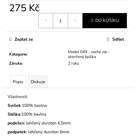
č
275 Kč
u
j
Měrná
e
DO KOŠÍKU
cena:
m
e
Zeptat se
Sdílet
DĚTSKÉ
Model 049 - suchý zip -
Kategorie
:
BAČKORY
otevřená špička
MODEL
Záruka
:
2 roky
025
SVĚTLE
MODRÉ
Popis
Diskuze
275
Kč
Vlastnosti:
Svršek
:100% bavlna
Stélka:
100% bavlna
podešev:
lehčený duroten 6,5mm
podpatek:
lehčený duroten 6mm