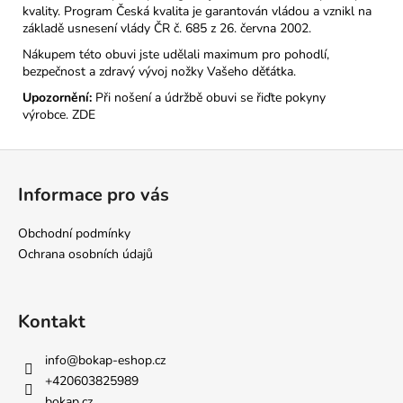
kvality. Program Česká kvalita je garantován vládou a vznikl na
základě usnesení vlády ČR č. 685 z 26. června 2002.
Nákupem této obuvi jste udělali maximum pro pohodlí,
bezpečnost a zdravý vývoj nožky Vašeho děťátka.
Upozornění:
Při nošení a údržbě obuvi se řiďte pokyny
výrobce.
ZDE
Z
á
Informace pro vás
p
a
Obchodní podmínky
t
Ochrana osobních údajů
í
Kontakt
info
@
bokap-eshop.cz
+420603825989
bokap.cz