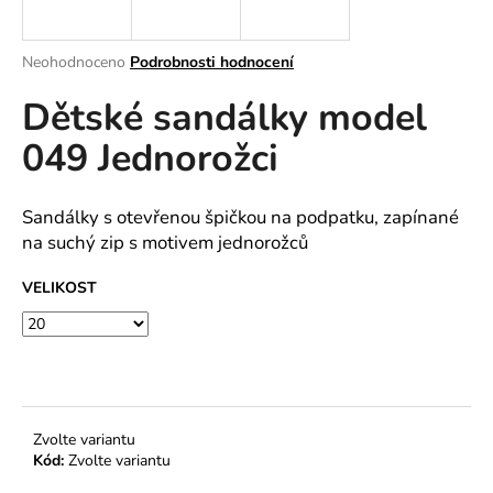
a
j
Průměrné
Neohodnoceno
Podrobnosti hodnocení
í
hodnocení
Dětské sandálky model
produktu
t
je
?
049 Jednorožci
0,0
z
5
hvězdiček.
Sandálky s otevřenou špičkou na podpatku, zapínané
na suchý zip s motivem jednorožců
HLEDAT
VELIKOST
D
o
p
o
Zvolte variantu
r
Kód:
Zvolte variantu
u