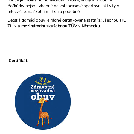
Obuv je určena do domácností, školky, školy a podobně.
Bačkůrky nejsou vhodné na volnočasové sportovní aktivity v
tělocvičně, na školním hřišti a podobně.
Dětská domácí obuv je řádně certifikovaná státní zkušebnou
ITC
ZLÍN a mezinárodní zkušebnou TÜV v Německu.
Certifikát: