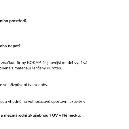
ního prostředí.
noha nepotí.
 značkou firmy BOKAP. Nejnovější model využívá
obena z materiálu lehčený duroten.
le se přizpůsobí tvaru nohy.
sou vhodné na volnočasové sportovní aktivity v
 a mezinárodní zkušebnou TÜV v Německu.