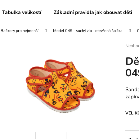
Tabulka velikostí
Základní pravidla jak obouvat děti
Bačkory pro nejmenší
Model 049 - suchý zip - otevřená špička
Co potřebujete najít?
Průmě
Neoho
hodnoc
Dě
produk
HLEDAT
je
04
0,0
z
5
Doporučujeme
hvězdič
Sandá
zapín
VELIK
DĚTSKÉ BAČKORY MODEL 025
DĚTSKÉ BAČKO