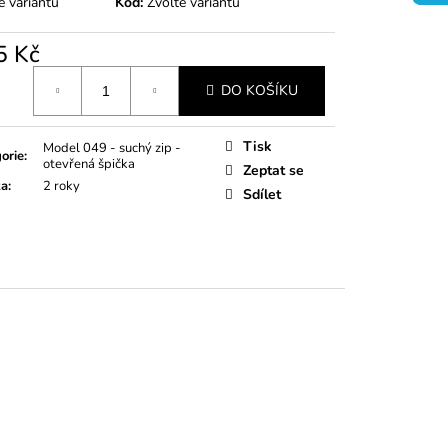
e variantu
Kód:
Zvolte variantu
5 Kč
á
DO KOŠÍKU
Tisk
Model 049 - suchý zip -
orie
:
otevřená špička
Zeptat se
ka
:
2 roky
Sdílet