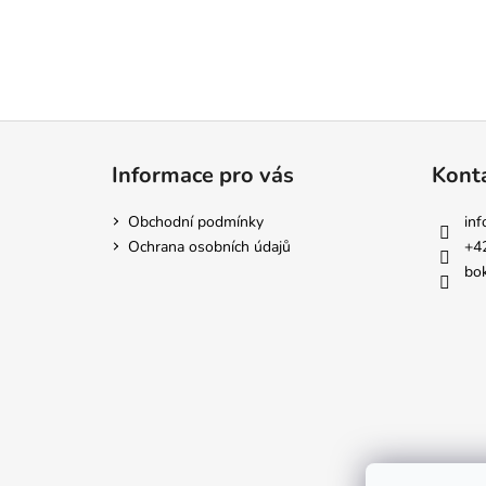
Z
á
Informace pro vás
Kont
p
a
Obchodní podmínky
inf
t
Ochrana osobních údajů
+4
í
bok