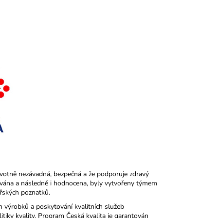
votně nezávadná, bezpečná a že podporuje zdravý
uována a následně i hodnocena, byly vytvořeny týmem
řských poznatků.
h výrobků a poskytování kvalitních služeb
tiky kvality. Program Česká kvalita je garantován