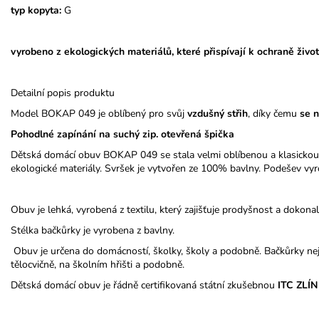
typ kopyta:
G
vyrobeno z ekologických materiálů, které přispívají k ochraně život
Detailní popis produktu
Model BOKAP 049 je oblíbený pro svůj
vzdušný střih
, díky čemu
se 
Pohodlné zapínání na suchý zip. otevřená špička
Dětská domácí obuv BOKAP 049 se stala velmi oblíbenou a klasickou
ekologické materiály. Svršek je vytvořen ze 100% bavlny. Podešev vyr
Obuv je lehká, vyrobená z textilu, který zajišťuje prodyšnost a dokona
Stélka bačkůrky je vyrobena z bavlny.
Obuv je určena do domácností, školky, školy a podobně. Bačkůrky nej
tělocvičně, na školním hřišti a podobně.
Dětská domácí obuv je řádně certifikovaná státní zkušebnou
ITC ZLÍN