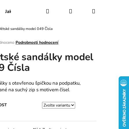
Hledat
Přihlášení
Nákupní
Jak udržovat obuv
Certifikáty
Kontakty
Dětské sandálky model 049 Čísla
košík
rné
dnoceno
Podrobnosti hodnocení
ení
tské sandálky model
tu
9 Čísla
ek.
lky s otevřenou špičkou na podpatku,
ané na suchý zip s motivem čísel
OST
RY MODEL 025