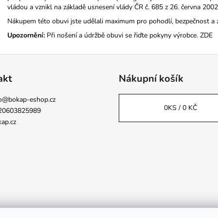
vládou a vznikl na základě usnesení vlády ČR č. 685 z 26. června 2002
Nákupem této obuvi jste udělali maximum pro pohodlí, bezpečnost a 
Upozornění:
Při nošení a údržbě obuvi se řiďte pokyny výrobce.
ZDE
akt
Nákupní košík
o
@
bokap-eshop.cz
0
KS /
0 KČ
20603825989
ap.cz