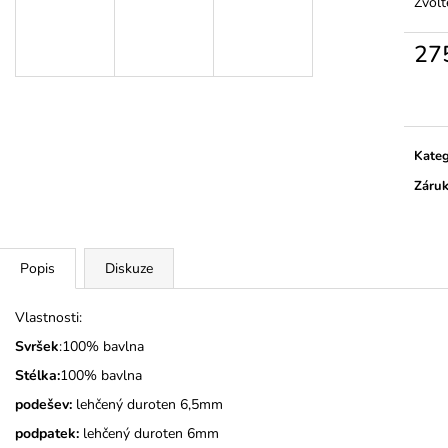
MONSTERTRUCK
TMAVĚ MODRÉ
Zvolt
275 Kč
275 Kč
27
Měrn
cena:
Kateg
Záru
Popis
Diskuze
Vlastnosti:
Svršek
:100% bavlna
Stélka:
100% bavlna
podešev:
lehčený duroten 6,5mm
podpatek:
lehčený duroten 6mm