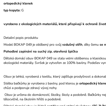
ortopedický klenek
typ kopyta:
G
vyrobeno z ekologických materiálů, které přispívají k ochraně život
Detailní popis produktu
Model BOKAP 049 je oblíbený pro svůj
vzdušný střih
, díky čemu
se 
Pohodlné zapínání na suchý zip. otevřená špička
Dětská domácí obuv BOKAP 049 se stala velmi oblíbenou a klasickou
ekologické materiály. Svršek je vytvořen ze 100% bavlny. Podešev vyr
Obuv je lehká, vyrobená z textilu, který zajišťuje prodyšnost a dokona
Stélka bačkůrky je vyrobena z bavlny, pod kterou je
ortopedický
klen
chůzi a podporuje zdravý vývoj nohy.
Obuv je určena do domácností, školky, školy a podobně. Bačkůrky nej
tělocvičně, na školním hřišti a podobně.