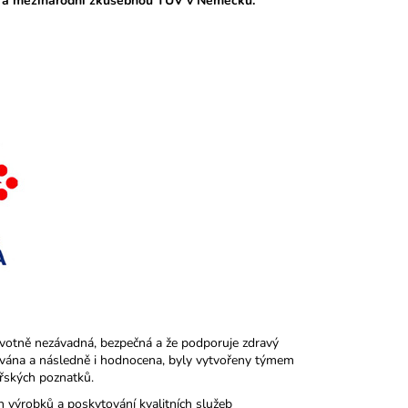
 a mezinárodní zkušebnou TÜV v Německu.
votně nezávadná, bezpečná a že podporuje zdravý
uována a následně i hodnocena, byly vytvořeny týmem
řských poznatků.
h výrobků a poskytování kvalitních služeb