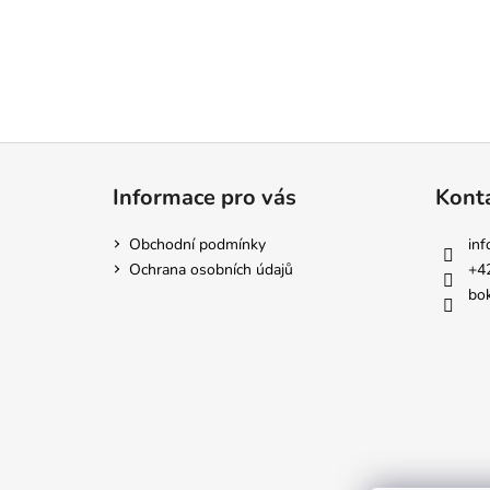
Z
á
Informace pro vás
Kont
p
a
Obchodní podmínky
inf
t
Ochrana osobních údajů
+4
í
bok