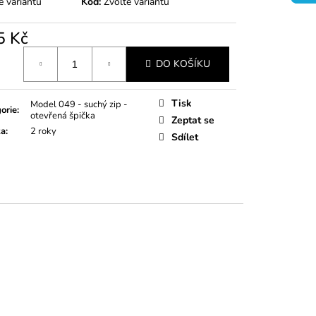
e variantu
Kód:
Zvolte variantu
5 Kč
á
DO KOŠÍKU
Tisk
Model 049 - suchý zip -
orie
:
otevřená špička
Zeptat se
ka
:
2 roky
Sdílet