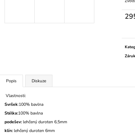
TMAVĚ MODRÉ
Zvolt
345 Kč
275 Kč
29
Měrn
cena:
Kateg
Záru
Popis
Diskuze
Vlastnosti:
Svršek
:100% bavlna
Stélka:
100% bavlna
podešev:
lehčený duroten 6,5mm
klín:
lehčený duroten 6mm