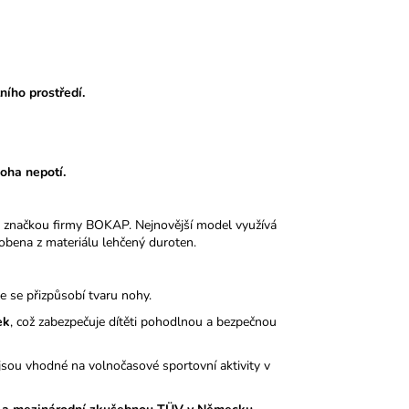
ního prostředí.
noha nepotí.
 značkou firmy BOKAP. Nejnovější model využívá
obena z materiálu lehčený duroten.
le se přizpůsobí tvaru nohy.
ek
, což zabezpečuje dítěti pohodlnou a bezpečnou
sou vhodné na volnočasové sportovní aktivity v