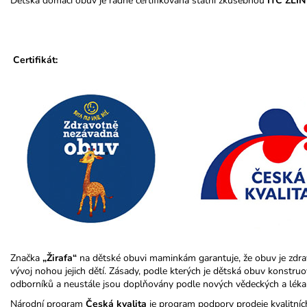
Dětská domácí obuv je řádně certifikovaná státní zkušebnou
ITC ZLÍN
Certifikát:
Značka
„Žirafa“
na dětské obuvi maminkám garantuje, že obuv je zdra
vývoj nohou jejich dětí. Zásady, podle kterých je dětská obuv konstr
odborníků a neustále jsou doplňovány podle nových vědeckých a léka
Národní program
Česká kvalita
je program podpory prodeje kvalitníc