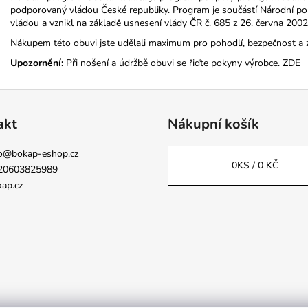
podporovaný vládou České republiky. Program je součástí Národní poli
vládou a vznikl na základě usnesení vlády ČR č. 685 z 26. června 2002
Nákupem této obuvi jste udělali maximum pro pohodlí, bezpečnost a 
Upozornění:
Při nošení a údržbě obuvi se řiďte pokyny výrobce.
ZDE
akt
Nákupní košík
o
@
bokap-eshop.cz
0
KS /
0 KČ
20603825989
ap.cz