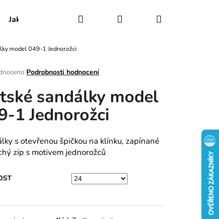
Hledat
Přihlášení
Nákupní
Jak udržovat obuv
Certifikáty
Kontakty
lky model 049-1 Jednorožci
košík
rné
dnoceno
Podrobnosti hodnocení
ení
tské sandálky model
tu
9-1 Jednorožci
ek.
lky s otevřenou špičkou na klínku, zapínané
chý zip s motivem jednorožců
OST
RY MODEL 025