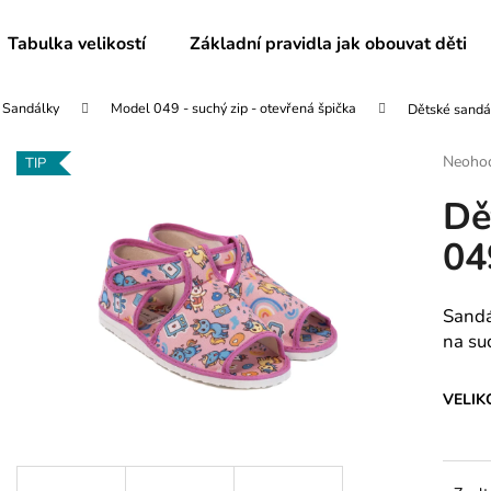
Tabulka velikostí
Základní pravidla jak obouvat děti
Sandálky
Model 049 - suchý zip - otevřená špička
Dětské sandá
Co potřebujete najít?
Průmě
Neoho
TIP
hodnoc
Dě
produk
HLEDAT
je
04
0,0
z
5
Doporučujeme
hvězdič
Sandá
na su
VELIK
PÁNSKÉ BAČKORY MODEL 072
DĚTSKÉ BAČKO