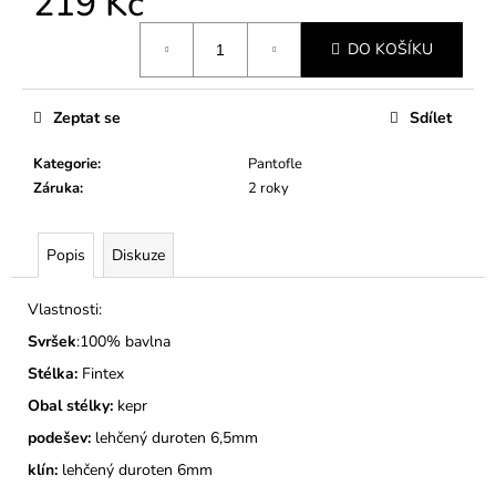
219 Kč
č
u
Měrná
j
DO KOŠÍKU
cena:
e
m
Zeptat se
Sdílet
e
Kategorie
:
Pantofle
DĚTSKÉ
Záruka
:
2 roky
BAČKORY
MODEL
025
Popis
Diskuze
TMAVĚ
MODRÉ
Vlastnosti:
275
Kč
Svršek
:100% bavlna
Stélka:
Fintex
Obal stélky:
kepr
podešev:
lehčený duroten 6,5mm
klín:
lehčený duroten 6mm