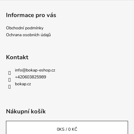
Z
á
Informace pro vás
p
a
Obchodní podmínky
t
Ochrana osobních údajů
í
Kontakt
info
@
bokap-eshop.cz
+420603825989
bokap.cz
Nákupní košík
0
KS /
0 KČ