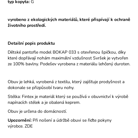
typ kopyta:
G
vyrobeno z ekologických materiálů, které přispívají k ochraně
životního prostředí.
Detailní popis produktu
Dětské pantofle model BOKAP 033 s otevřenou špičkou, díky
které dopřávají nohám maximální vzdušnost Svršek je vytvořen
ze 100% bavlny. Podešev vyrobena z materiálu lehčený duroten.
Obuv je lehká, vyrobená z textilu, který zajišťuje prodyšnost a
dokonale se přizpůsobí tvaru nohy.
Stélka: Fintex je materiál který se používá v obuvnictví k výrobě
napínacích stélek a je obalená keprem.
Obuv je určena do domácností.
Upozornění:
Při nošení a údržbě obuvi se řiďte pokyny
výrobce.
ZDE