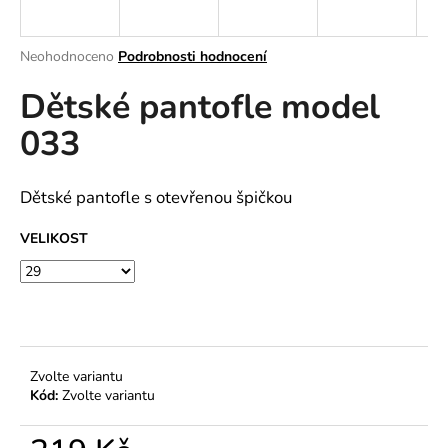
a
j
Průměrné
Neohodnoceno
Podrobnosti hodnocení
í
hodnocení
Dětské pantofle model
produktu
t
je
?
033
0,0
z
5
hvězdiček.
Dětské pantofle s otevřenou špičkou
HLEDAT
VELIKOST
D
o
p
Zvolte variantu
o
Kód:
Zvolte variantu
r
u