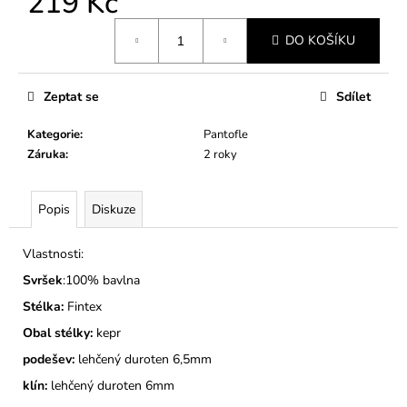
219 Kč
č
u
Měrná
j
DO KOŠÍKU
cena:
e
m
Zeptat se
Sdílet
e
Kategorie
:
Pantofle
DĚTSKÉ
Záruka
:
2 roky
BAČKORY
MODEL
025
Popis
Diskuze
TMAVĚ
ZELENÉ
Vlastnosti:
275
Kč
Svršek
:100% bavlna
Stélka:
Fintex
Obal stélky:
kepr
podešev:
lehčený duroten 6,5mm
klín:
lehčený duroten 6mm