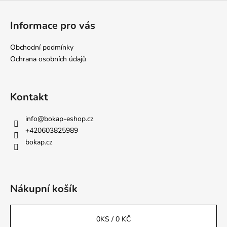
Z
á
Informace pro vás
p
a
Obchodní podmínky
t
Ochrana osobních údajů
í
Kontakt
info
@
bokap-eshop.cz
+420603825989
bokap.cz
Nákupní košík
0
KS /
0 KČ