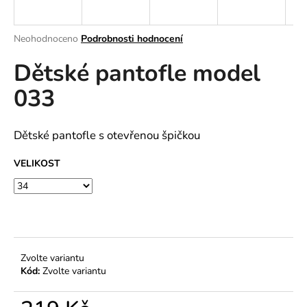
a
j
Průměrné
Neohodnoceno
Podrobnosti hodnocení
í
hodnocení
Dětské pantofle model
produktu
t
je
?
033
0,0
z
5
hvězdiček.
Dětské pantofle s otevřenou špičkou
HLEDAT
VELIKOST
D
o
p
Zvolte variantu
o
Kód:
Zvolte variantu
r
u