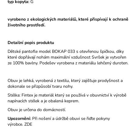
typ kopyta:
G
vyrobeno z ekologických materiálů, které přispívají k ochraně
životního prostředí.
Detailní popis produktu
Dětské pantofle model BOKAP 033 s otevřenou špičkou, díky
které dopřávají nohám maximální vzdušnost Svršek je vytvořen
ze 100% bavlny. Podešev vyrobena z materiálu lehčený duroten.
Obuv je lehká, vyrobená z textilu, který zajišťuje prodyšnost a
dokonale se přizpůsobí tvaru nohy.
Stélka: Fintex je materiál který se používá v obuvnictví k výrobě
napínacích stélek a je obalená keprem.
Obuv je určena do domácností.
Upozornění:
Při nošení a údržbě obuvi se řiďte pokyny
výrobce.
ZDE