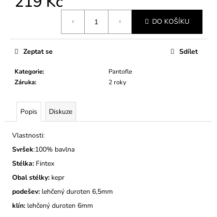
219 Kč
č
u
Měrná
j
DO KOŠÍKU
cena:
e
m
Zeptat se
Sdílet
e
Kategorie
:
Pantofle
DĚTSKÉ
Záruka
:
2 roky
BAČKORY
MODEL
030
Popis
Diskuze
KOČIČKY
A
PUNTÍKY
Vlastnosti:
RŮŽOVÉ
Svršek
:100% bavlna
275
Kč
Stélka:
Fintex
Obal stélky:
kepr
podešev:
lehčený duroten 6,5mm
klín:
lehčený duroten 6mm