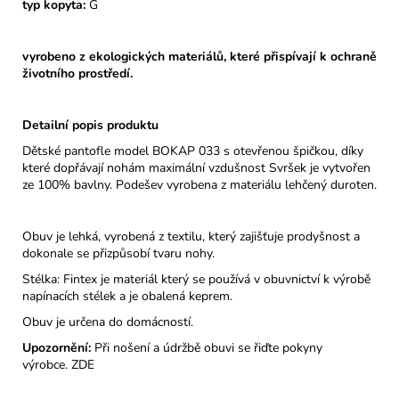
typ kopyta:
G
vyrobeno z ekologických materiálů, které přispívají k ochraně
životního prostředí.
Detailní popis produktu
Dětské pantofle model BOKAP 033 s otevřenou špičkou, díky
které dopřávají nohám maximální vzdušnost Svršek je vytvořen
ze 100% bavlny. Podešev vyrobena z materiálu lehčený duroten.
Obuv je lehká, vyrobená z textilu, který zajišťuje prodyšnost a
dokonale se přizpůsobí tvaru nohy.
Stélka: Fintex je materiál který se používá v obuvnictví k výrobě
napínacích stélek a je obalená keprem.
Obuv je určena do domácností.
Upozornění:
Při nošení a údržbě obuvi se řiďte pokyny
výrobce.
ZDE