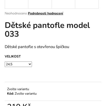
a
j
Průměrné
Neohodnoceno
Podrobnosti hodnocení
í
hodnocení
Dětské pantofle model
produktu
t
je
?
033
0,0
z
5
hvězdiček.
Dětské pantofle s otevřenou špičkou
HLEDAT
VELIKOST
D
o
p
Zvolte variantu
o
Kód:
Zvolte variantu
r
u