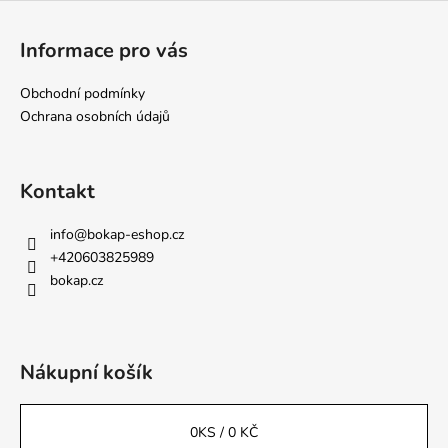
Z
á
Informace pro vás
p
a
Obchodní podmínky
t
Ochrana osobních údajů
í
Kontakt
info
@
bokap-eshop.cz
+420603825989
bokap.cz
Nákupní košík
0
KS /
0 KČ