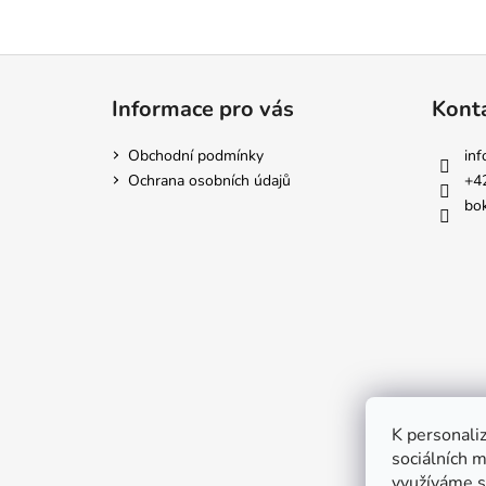
Z
á
Informace pro vás
Kont
p
a
Obchodní podmínky
inf
t
Ochrana osobních údajů
+4
í
bok
K personaliz
sociálních m
využíváme s