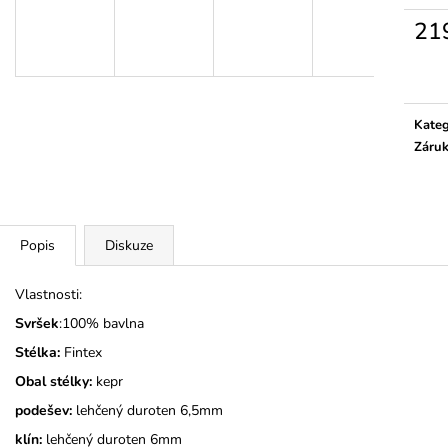
MONSTERTRUCK
TMAVĚ MODRÉ
21
275 Kč
275 Kč
Měrn
cena:
Kateg
Záru
Popis
Diskuze
Vlastnosti:
Svršek
:100% bavlna
Stélka:
Fintex
Obal stélky:
kepr
podešev:
lehčený duroten 6,5mm
klín:
lehčený duroten 6mm