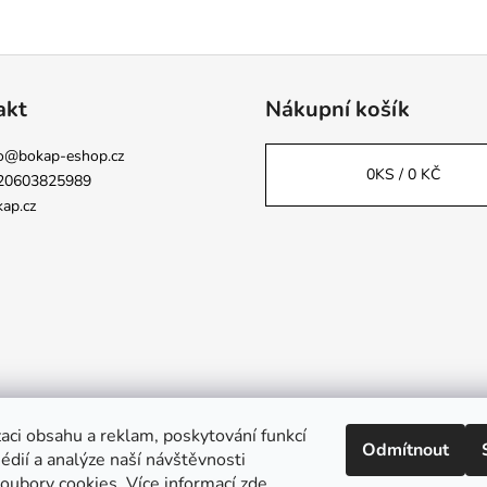
akt
Nákupní košík
o
@
bokap-eshop.cz
0
KS /
0 KČ
20603825989
ap.cz
aci obsahu a reklam, poskytování funkcí
Odmítnout
Napsali o nás
édií a analýze naší návštěvnosti
oubory cookies. Více informací
zde
.