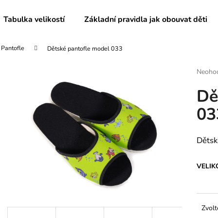
Tabulka velikostí
Základní pravidla jak obouvat děti
Pantofle
Dětské pantofle model 033
Co potřebujete najít?
Průmě
Neoho
hodnoc
Dě
produk
HLEDAT
je
03
0,0
z
5
Doporučujeme
hvězdič
Dětsk
VELIK
Zvolt
DĚTSKÉ BAČKORY MODEL 025
DĚTSKÉ BAČKO