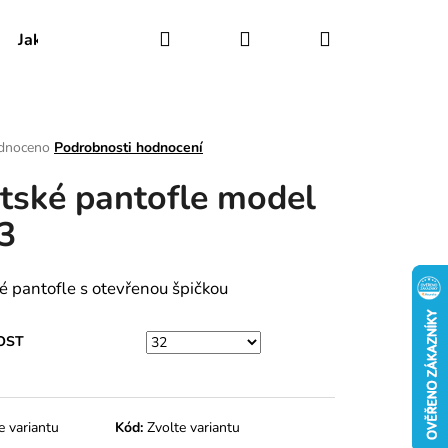
Hledat
Přihlášení
Nákupní
Jak udržovat obuv
Certifikáty
Kontakty
košík
rné
dnoceno
Podrobnosti hodnocení
ení
tské pantofle model
tu
3
ek.
é pantofle s otevřenou špičkou
OST
e variantu
Kód:
Zvolte variantu
RY MODEL 025