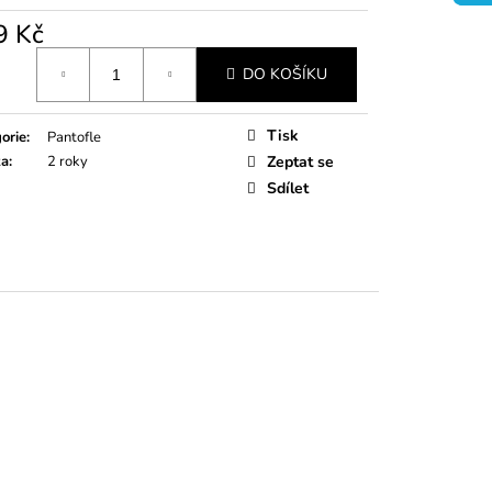
9 Kč
á
DO KOŠÍKU
Tisk
orie
:
Pantofle
ka
:
2 roky
Zeptat se
Sdílet