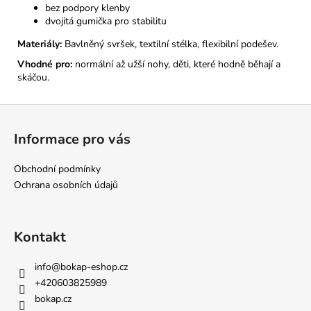
bez podpory klenby
dvojitá gumička pro stabilitu
Materiály:
Bavlněný svršek, textilní stélka, flexibilní podešev.
Vhodné pro:
normální až užší nohy, děti, které hodně běhají a
skáčou.
Z
á
Informace pro vás
p
a
Obchodní podmínky
t
Ochrana osobních údajů
í
Kontakt
info
@
bokap-eshop.cz
+420603825989
bokap.cz