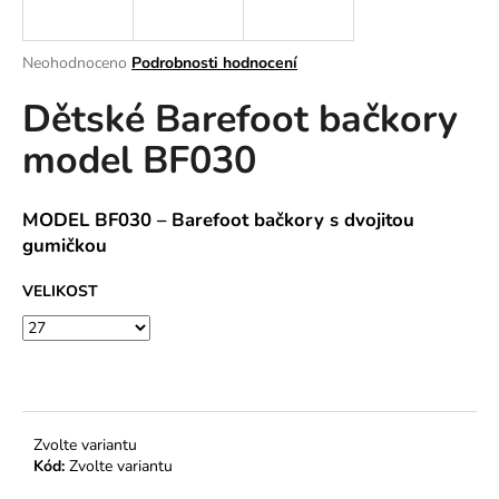
a
j
Průměrné
Neohodnoceno
Podrobnosti hodnocení
í
hodnocení
Dětské Barefoot bačkory
produktu
t
je
?
model BF030
0,0
z
5
hvězdiček.
MODEL BF030 – Barefoot bačkory s dvojitou
gumičkou
HLEDAT
VELIKOST
D
o
p
o
Zvolte variantu
r
Kód:
Zvolte variantu
u