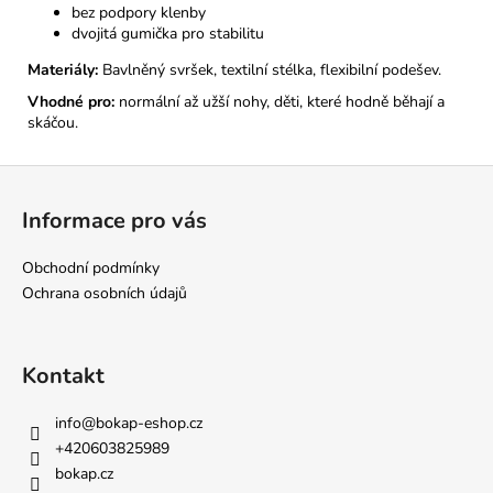
bez podpory klenby
dvojitá gumička pro stabilitu
Materiály:
Bavlněný svršek, textilní stélka, flexibilní podešev.
Vhodné pro:
normální až užší nohy, děti, které hodně běhají a
skáčou.
Z
á
Informace pro vás
p
a
Obchodní podmínky
t
Ochrana osobních údajů
í
Kontakt
info
@
bokap-eshop.cz
+420603825989
bokap.cz