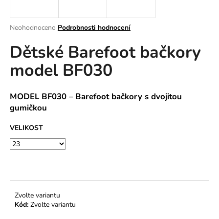
a
j
Průměrné
Neohodnoceno
Podrobnosti hodnocení
í
hodnocení
Dětské Barefoot bačkory
produktu
t
je
?
model BF030
0,0
z
5
hvězdiček.
MODEL BF030 – Barefoot bačkory s dvojitou
gumičkou
HLEDAT
VELIKOST
D
o
p
o
Zvolte variantu
r
Kód:
Zvolte variantu
u