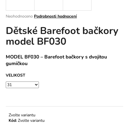
a
j
Průměrné
Neohodnoceno
Podrobnosti hodnocení
í
hodnocení
Dětské Barefoot bačkory
produktu
t
je
?
model BF030
0,0
z
5
hvězdiček.
MODEL BF030 – Barefoot bačkory s dvojitou
gumičkou
HLEDAT
VELIKOST
D
o
p
o
Zvolte variantu
r
Kód:
Zvolte variantu
u