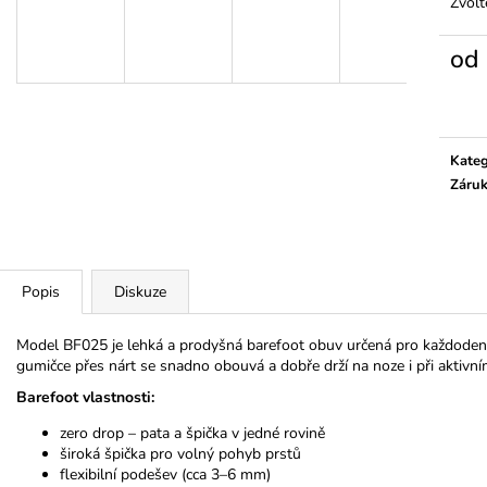
KOČIČKY A PUN
Zvolt
325 Kč
275 Kč
od
Měrn
cena:
Kateg
Záru
Popis
Diskuze
Model BF025 je lehká a prodyšná barefoot obuv určená pro každodenní
gumičce přes nárt se snadno obouvá a dobře drží na noze i při aktivn
Barefoot vlastnosti:
zero drop – pata a špička v jedné rovině
široká špička pro volný pohyb prstů
flexibilní podešev (cca 3–6 mm)