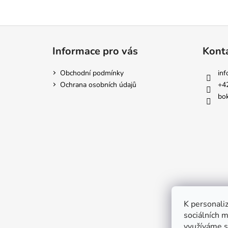
Z
á
Informace pro vás
Kont
p
a
Obchodní podmínky
inf
t
Ochrana osobních údajů
+4
í
bok
K personaliz
sociálních m
využíváme s