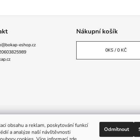
akt
Nákupní košík
o
@
bokap-eshop.cz
0
KS /
0 KČ
20603825989
ap.cz
aci obsahu a reklam, poskytování funkcí
Odmítnout
Napsali o nás
édií a analýze naší návštěvnosti
oubory cookies. Více informací
zde
.