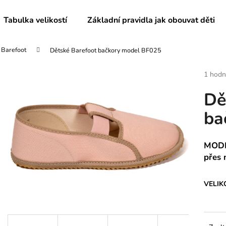
Tabulka velikostí
Základní pravidla jak obouvat děti
Barefoot
Dětské Barefoot bačkory model BF025
Co potřebujete najít?
Průmě
1 hodn
hodnoc
Dě
produk
HLEDAT
je
ba
5,0
z
5
Doporučujeme
hvězdič
MODE
přes 
VELIK
DÁMSKÉ BAČKORY MODEL 082
DĚTSKÉ BAČKO