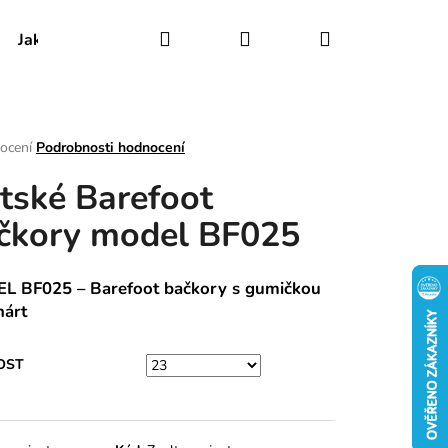
Hledat
Přihlášení
Nákupní
Jak udržovat obuv
Certifikáty
Kontakty
košík
rné
ocení
Podrobnosti hodnocení
ení
tské Barefoot
tu
čkory model BF025
ek.
L BF025 – Barefoot bačkory s gumičkou
nárt
OST
RY MODEL 030