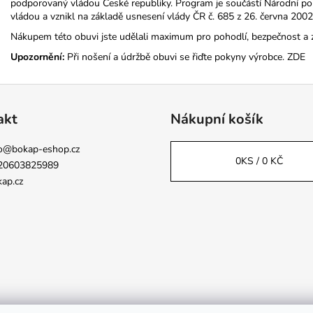
podporovaný vládou České republiky. Program je součástí Národní poli
vládou a vznikl na základě usnesení vlády ČR č. 685 z 26. června 2002
Nákupem této obuvi jste udělali maximum pro pohodlí, bezpečnost a 
Upozornění:
Při nošení a údržbě obuvi se řiďte pokyny výrobce.
ZDE
akt
Nákupní košík
o
@
bokap-eshop.cz
0
KS /
0 KČ
20603825989
ap.cz