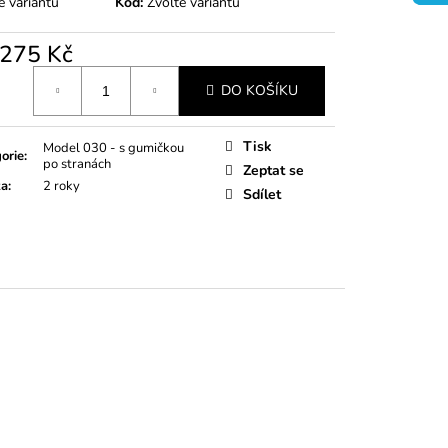
e variantu
Kód:
Zvolte variantu
275 Kč
á
DO KOŠÍKU
Tisk
Model 030 - s gumičkou
orie
:
po stranách
Zeptat se
ka
:
2 roky
Sdílet