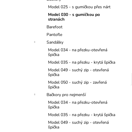
MONSTERTRUCK
l
Model 025 - s gumičkou přes nárt
275 Kč
Model 030 - s gumičkou po
stranách
Barefoot
Pantofle
Sandálky
Model 034 - na přezku-otevřená
špička
Model 035 - na přezku - krytá špička
Model 049 - suchý zip - otevřená
špička
Model 050 - suchý zip - zavřená
špička
Bačkory pro nejmenší
Model 034 - na přezku-otevřená
špička
Model 035 - na přezku - krytá špička
Model 049 - suchý zip - otevřená
špička