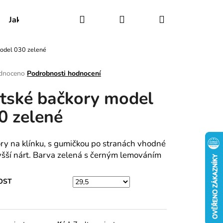
Hledat
Přihlášení
Nákupní
Jak udržovat obuv
Certifikáty
Kontakty
odel 030 zelené
košík
rné
dnoceno
Podrobnosti hodnocení
ení
tské bačkory model
tu
0 zelené
ek.
ry na klínku, s gumičkou po stranách vhodné
yšší nárt. Barva zelená s černým lemováním
OST
RY MODEL 025