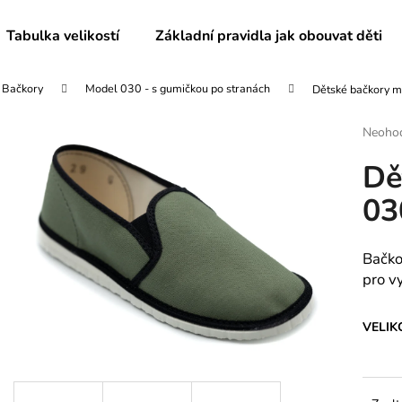
Tabulka velikostí
Základní pravidla jak obouvat děti
Bačkory
Model 030 - s gumičkou po stranách
Dětské bačkory m
Co potřebujete najít?
Průmě
Neoho
hodnoc
Dě
produk
HLEDAT
je
03
0,0
z
5
Doporučujeme
hvězdič
Bačko
pro v
VELIK
PÁNSKÉ BAČKORY MODEL 072
DĚTSKÉ BAČKO