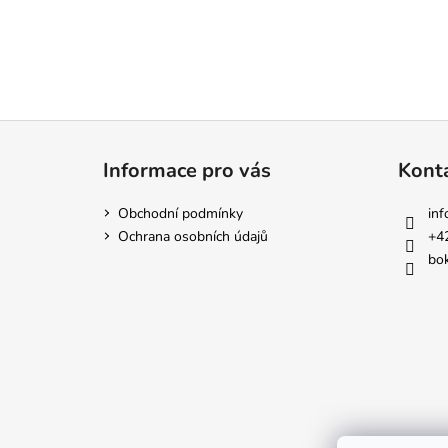
Z
á
Informace pro vás
Kont
p
a
Obchodní podmínky
inf
t
Ochrana osobních údajů
+4
í
bok