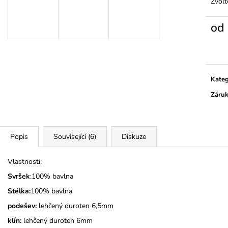
TMAVĚ MODRÉ
Zvolt
345 Kč
275 Kč
od
Měrn
cena:
Kateg
Záru
Popis
Související (6)
Diskuze
Vlastnosti:
Svršek
:100% bavlna
Stélka:
100% bavlna
podešev:
lehčený duroten 6,5mm
klín:
lehčený duroten 6mm