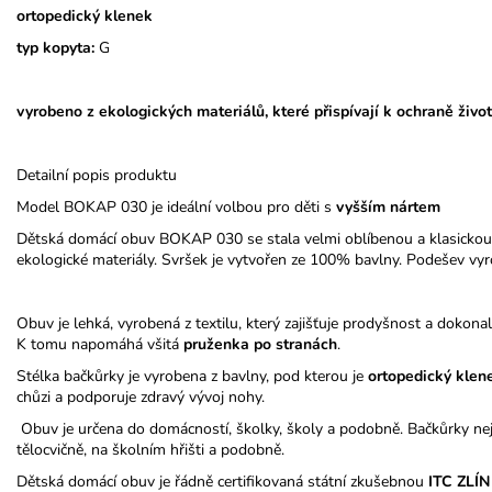
ortopedický klenek
typ kopyta:
G
vyrobeno z ekologických materiálů, které přispívají k ochraně život
Detailní popis produktu
Model BOKAP 030 je ideální volbou pro děti s
vyšším nártem
Dětská domácí obuv BOKAP 030 se stala velmi oblíbenou a klasickou
ekologické materiály. Svršek je vytvořen ze 100% bavlny. Podešev vyr
Obuv je lehká, vyrobená z textilu, který zajišťuje prodyšnost a dokona
K tomu napomáhá všitá
pruženka po stranách
.
Stélka bačkůrky je vyrobena z bavlny, pod kterou je
ortopedický
klen
chůzi a podporuje zdravý vývoj nohy.
Obuv je určena do domácností, školky, školy a podobně. Bačkůrky nej
tělocvičně, na školním hřišti a podobně.
Dětská domácí obuv je řádně certifikovaná státní zkušebnou
ITC ZLÍN