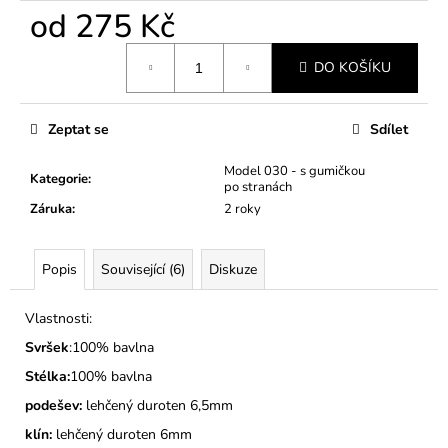
č
od
275 Kč
u
j
Měrná
e
DO KOŠÍKU
cena:
m
e
Zeptat se
Sdílet
DĚTSKÉ
Model 030 - s gumičkou
Kategorie
:
BAČKORY
po stranách
MODEL
Záruka
:
2 roky
030
TAVĚ
MODRÉ
Popis
Související (6)
Diskuze
275
Kč
Vlastnosti:
Svršek
:100% bavlna
Stélka:
100% bavlna
podešev:
lehčený duroten 6,5mm
klín:
lehčený duroten 6mm