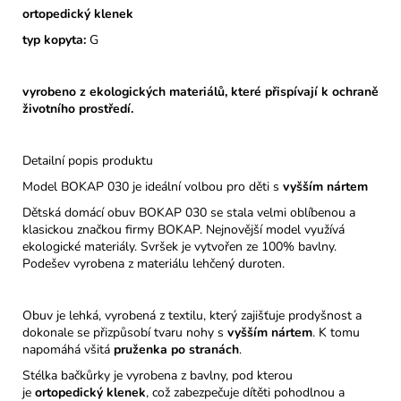
ortopedický klenek
typ kopyta:
G
vyrobeno z ekologických materiálů, které přispívají k ochraně
životního prostředí.
Detailní popis produktu
Model BOKAP 030 je ideální volbou pro děti s
vyšším nártem
Dětská domácí obuv BOKAP 030 se stala velmi oblíbenou a
klasickou značkou firmy BOKAP. Nejnovější model využívá
ekologické materiály. Svršek je vytvořen ze 100% bavlny.
Podešev vyrobena z materiálu lehčený duroten.
Obuv je lehká, vyrobená z textilu, který zajišťuje prodyšnost a
dokonale se přizpůsobí tvaru nohy s
vyšším nártem
. K tomu
napomáhá všitá
pruženka po stranách
.
Stélka bačkůrky je vyrobena z bavlny, pod kterou
je
ortopedický
klenek
, což zabezpečuje dítěti pohodlnou a