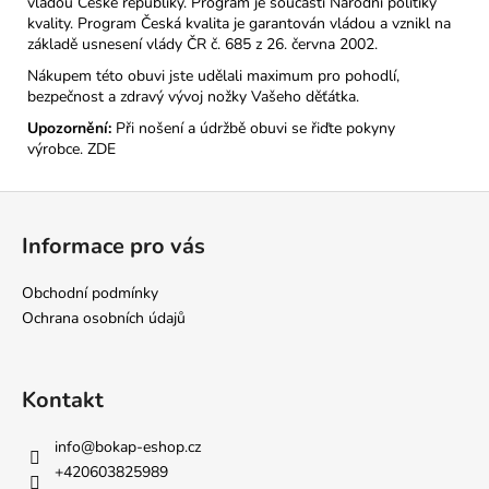
vládou České republiky. Program je součástí Národní politiky
kvality. Program Česká kvalita je garantován vládou a vznikl na
základě usnesení vlády ČR č. 685 z 26. června 2002.
Nákupem této obuvi jste udělali maximum pro pohodlí,
bezpečnost a zdravý vývoj nožky Vašeho děťátka.
Upozornění:
Při nošení a údržbě obuvi se řiďte pokyny
výrobce.
ZDE
Z
á
Informace pro vás
p
a
Obchodní podmínky
t
Ochrana osobních údajů
í
Kontakt
info
@
bokap-eshop.cz
+420603825989