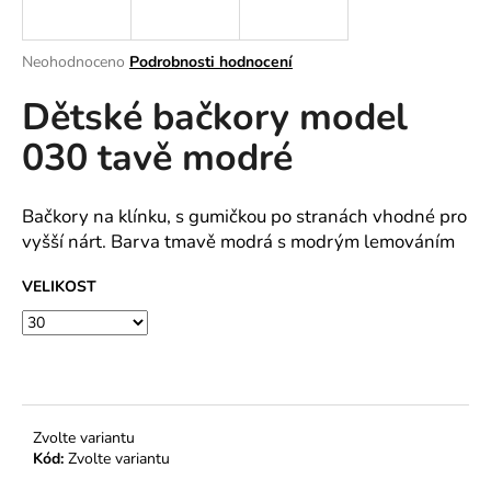
a
j
Průměrné
Neohodnoceno
Podrobnosti hodnocení
í
hodnocení
Dětské bačkory model
produktu
t
je
?
030 tavě modré
0,0
z
5
hvězdiček.
Bačkory na klínku, s gumičkou po stranách vhodné pro
vyšší nárt. Barva tmavě modrá s modrým lemováním
HLEDAT
VELIKOST
D
o
p
o
Zvolte variantu
r
Kód:
Zvolte variantu
u