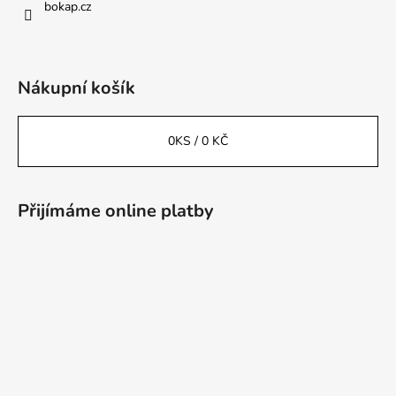
bokap.cz
Nákupní košík
0
KS /
0 KČ
Přijímáme online platby