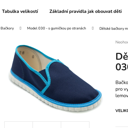
Tabulka velikostí
Základní pravidla jak obouvat děti
Bačkory
Model 030 - s gumičkou po stranách
Dětské bačkory 
Co potřebujete najít?
Průmě
Neoho
hodnoc
Dě
produk
HLEDAT
je
03
0,0
z
5
Doporučujeme
hvězdič
Bačko
pro v
lemo
VELIK
PÁNSKÉ BAČKORY MODEL 072
DĚTSKÉ BAČKO