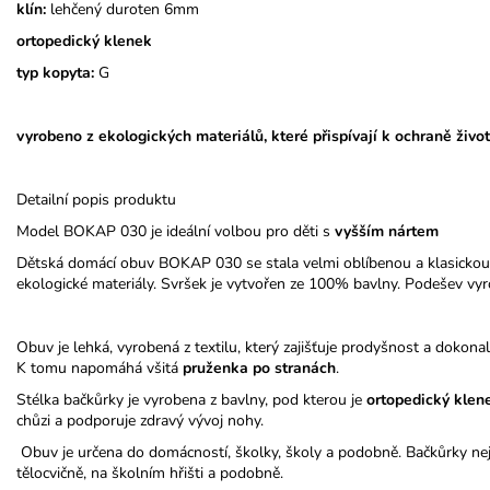
klín:
lehčený duroten 6mm
ortopedický klenek
typ kopyta:
G
vyrobeno z ekologických materiálů, které přispívají k ochraně život
Detailní popis produktu
Model BOKAP 030 je ideální volbou pro děti s
vyšším nártem
Dětská domácí obuv BOKAP 030 se stala velmi oblíbenou a klasickou
ekologické materiály. Svršek je vytvořen ze 100% bavlny. Podešev vyr
Obuv je lehká, vyrobená z textilu, který zajišťuje prodyšnost a dokona
K tomu napomáhá všitá
pruženka po stranách
.
Stélka bačkůrky je vyrobena z bavlny, pod kterou je
ortopedický
klen
chůzi a podporuje zdravý vývoj nohy.
Obuv je určena do domácností, školky, školy a podobně. Bačkůrky nej
tělocvičně, na školním hřišti a podobně.