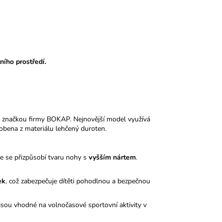
ního prostředí.
 značkou firmy BOKAP. Nejnovější model využívá
obena z materiálu lehčený duroten.
le se přizpůsobí tvaru nohy s
vyšším nártem
.
ek
, což zabezpečuje dítěti pohodlnou a bezpečnou
sou vhodné na volnočasové sportovní aktivity v