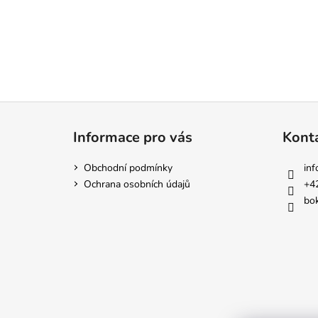
Z
á
Informace pro vás
Kont
p
a
Obchodní podmínky
inf
t
Ochrana osobních údajů
+4
í
bok