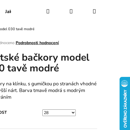
Hledat
Přihlášení
Nákupní
Jak udržovat obuv
Certifikáty
Kontakty
model 030 tavě modré
košík
rné
dnoceno
Podrobnosti hodnocení
ení
tské bačkory model
tu
0 tavě modré
ek.
ry na klínku, s gumičkou po stranách vhodné
yšší nárt. Barva tmavě modrá s modrým
váním
OST
RY MODEL 025