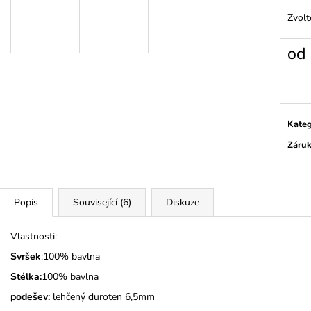
TMAVĚ MODRÉ
345 Kč
Zvolt
275 Kč
od
Měrn
cena:
Kateg
Záru
Popis
Související (6)
Diskuze
Vlastnosti:
Svršek
:100% bavlna
Stélka:
100% bavlna
podešev:
lehčený duroten 6,5mm