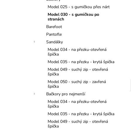
MONSTERTRUCK
l
Model 025 - s gumičkou přes nárt
275 Kč
Model 030 - s gumičkou po
stranách
Barefoot
Pantofle
Sandálky
Model 034 - na přezku-otevřená
špička
Model 035 - na přezku - krytá špička
Model 049 - suchý zip - otevřená
špička
Model 050 - suchý zip - zavřená
špička
Bačkory pro nejmenší
Model 034 - na přezku-otevřená
špička
Model 035 - na přezku - krytá špička
Model 049 - suchý zip - otevřená
špička