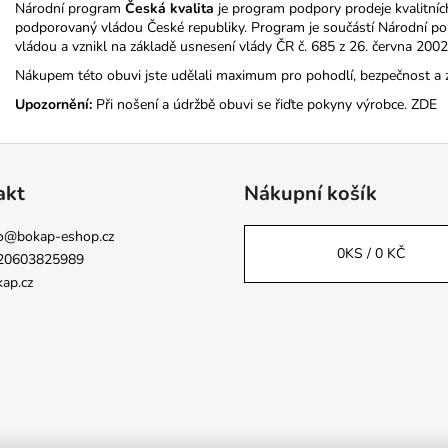
Národní program
Česká kvalita
je program podpory prodeje kvalitníc
podporovaný vládou České republiky. Program je součástí Národní poli
vládou a vznikl na základě usnesení vlády ČR č. 685 z 26. června 2002
Nákupem této obuvi jste udělali maximum pro pohodlí, bezpečnost a 
Upozornění:
Při nošení a údržbě obuvi se řiďte pokyny výrobce.
ZDE
akt
Nákupní košík
o
@
bokap-eshop.cz
0
KS /
0 KČ
20603825989
ap.cz