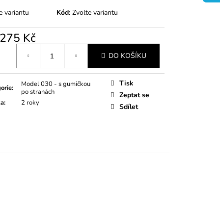
e variantu
Kód:
Zvolte variantu
275 Kč
á
DO KOŠÍKU
Tisk
Model 030 - s gumičkou
orie
:
po stranách
Zeptat se
ka
:
2 roky
Sdílet