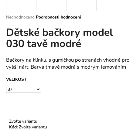
a
j
Průměrné
Neohodnoceno
Podrobnosti hodnocení
í
hodnocení
Dětské bačkory model
produktu
t
je
?
030 tavě modré
0,0
z
5
hvězdiček.
Bačkory na klínku, s gumičkou po stranách vhodné pro
vyšší nárt. Barva tmavě modrá s modrým lemováním
HLEDAT
VELIKOST
D
o
p
o
Zvolte variantu
r
Kód:
Zvolte variantu
u