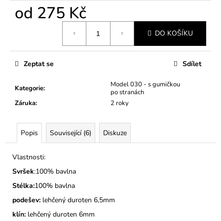
č
od
275 Kč
u
j
Měrná
e
DO KOŠÍKU
cena:
m
e
Zeptat se
Sdílet
PÁNSKÉ
Model 030 - s gumičkou
Kategorie
:
BAČKORY
po stranách
MODEL
Záruka
:
2 roky
773
415
Kč
Popis
Související (6)
Diskuze
Vlastnosti:
Svršek
:100% bavlna
Stélka:
100% bavlna
podešev:
lehčený duroten 6,5mm
klín:
lehčený duroten 6mm