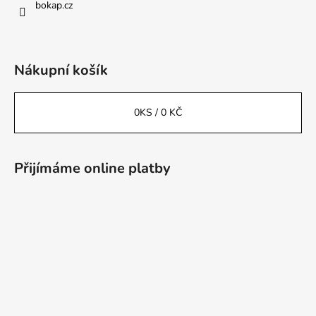
bokap.cz
Nákupní košík
0
KS /
0 KČ
Přijímáme online platby