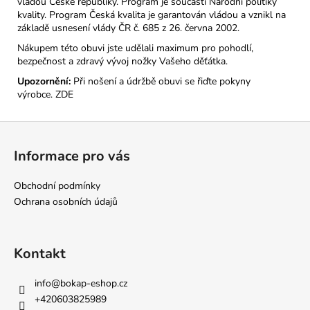
vládou České republiky. Program je součástí Národní politiky
kvality. Program Česká kvalita je garantován vládou a vznikl na
základě usnesení vlády ČR č. 685 z 26. června 2002.
Nákupem této obuvi jste udělali maximum pro pohodlí,
bezpečnost a zdravý vývoj nožky Vašeho děťátka.
Upozornění:
Při nošení a údržbě obuvi se řiďte pokyny
výrobce.
ZDE
Z
á
Informace pro vás
p
a
Obchodní podmínky
t
Ochrana osobních údajů
í
Kontakt
info
@
bokap-eshop.cz
+420603825989