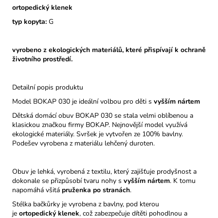
ortopedický klenek
typ kopyta:
G
vyrobeno z ekologických materiálů, které přispívají k ochraně
životního prostředí.
Detailní popis produktu
Model BOKAP 030 je ideální volbou pro děti s
vyšším nártem
Dětská domácí obuv BOKAP 030 se stala velmi oblíbenou a
klasickou značkou firmy BOKAP. Nejnovější model využívá
ekologické materiály. Svršek je vytvořen ze 100% bavlny.
Podešev vyrobena z materiálu lehčený duroten.
Obuv je lehká, vyrobená z textilu, který zajišťuje prodyšnost a
dokonale se přizpůsobí tvaru nohy s
vyšším nártem
. K tomu
napomáhá všitá
pruženka po stranách
.
Stélka bačkůrky je vyrobena z bavlny, pod kterou
je
ortopedický
klenek
, což zabezpečuje dítěti pohodlnou a