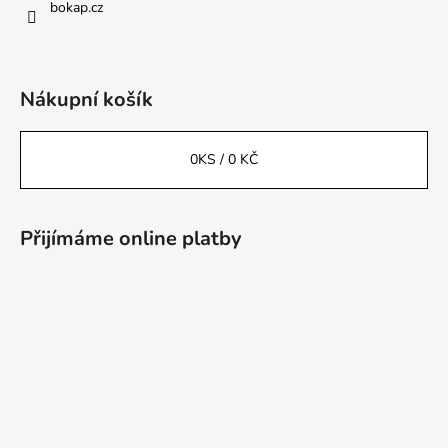
bokap.cz
Nákupní košík
0
KS /
0 KČ
Přijímáme online platby