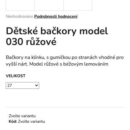
a
j
Průměrné
Neohodnoceno
Podrobnosti hodnocení
í
hodnocení
Dětské bačkory model
produktu
t
je
?
030 růžové
0,0
z
5
hvězdiček.
Bačkory na klínku, s gumičkou po stranách vhodné pro
vyšší nárt. Model růžové s béžovým lemováním
HLEDAT
VELIKOST
D
o
p
o
Zvolte variantu
r
Kód:
Zvolte variantu
u