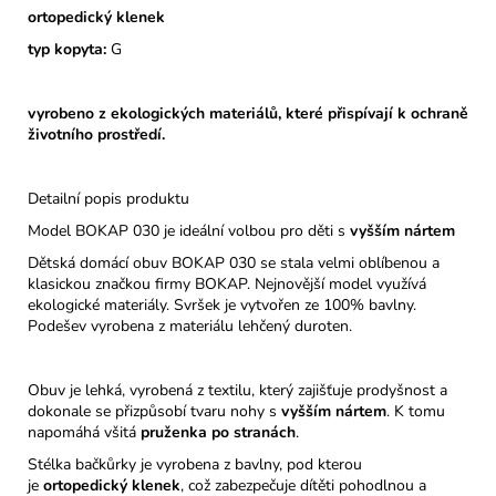
ortopedický klenek
typ kopyta:
G
vyrobeno z ekologických materiálů, které přispívají k ochraně
životního prostředí.
Detailní popis produktu
Model BOKAP 030 je ideální volbou pro děti s
vyšším nártem
Dětská domácí obuv BOKAP 030 se stala velmi oblíbenou a
klasickou značkou firmy BOKAP. Nejnovější model využívá
ekologické materiály. Svršek je vytvořen ze 100% bavlny.
Podešev vyrobena z materiálu lehčený duroten.
Obuv je lehká, vyrobená z textilu, který zajišťuje prodyšnost a
dokonale se přizpůsobí tvaru nohy s
vyšším nártem
. K tomu
napomáhá všitá
pruženka po stranách
.
Stélka bačkůrky je vyrobena z bavlny, pod kterou
je
ortopedický
klenek
, což zabezpečuje dítěti pohodlnou a