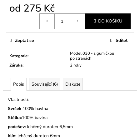
č
od
275 Kč
u
j
Měrná
e
DO KOŠÍKU
cena:
m
e
Zeptat se
Sdílet
DĚTSKÉ
Model 030 - s gumičkou
Kategorie
:
BAČKORY
po stranách
MODEL
Záruka
:
2 roky
025
KOČIČKY
275
Popis
Související (6)
Diskuze
Kč
Vlastnosti:
Svršek
:100% bavlna
Stélka:
100% bavlna
podešev:
lehčený duroten 6,5mm
klín:
lehčený duroten 6mm