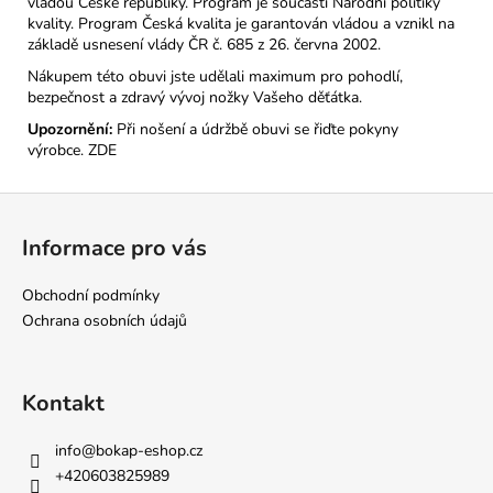
vládou České republiky. Program je součástí Národní politiky
kvality. Program Česká kvalita je garantován vládou a vznikl na
základě usnesení vlády ČR č. 685 z 26. června 2002.
Nákupem této obuvi jste udělali maximum pro pohodlí,
bezpečnost a zdravý vývoj nožky Vašeho děťátka.
Upozornění:
Při nošení a údržbě obuvi se řiďte pokyny
výrobce.
ZDE
Z
á
Informace pro vás
p
a
Obchodní podmínky
t
Ochrana osobních údajů
í
Kontakt
info
@
bokap-eshop.cz
+420603825989