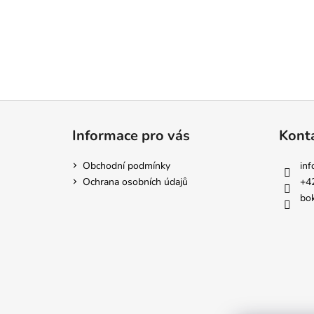
Z
á
Informace pro vás
Kont
p
a
Obchodní podmínky
inf
t
Ochrana osobních údajů
+4
í
bok