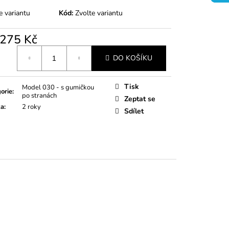
TÍKY RŮŽOVÉ
e variantu
Kód:
Zvolte variantu
275 Kč
á
DO KOŠÍKU
Tisk
Model 030 - s gumičkou
orie
:
po stranách
Zeptat se
ka
:
2 roky
Sdílet