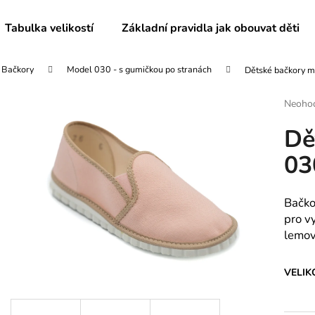
Tabulka velikostí
Základní pravidla jak obouvat děti
Bačkory
Model 030 - s gumičkou po stranách
Dětské bačkory m
Co potřebujete najít?
Průmě
Neoho
hodnoc
Dě
produk
HLEDAT
je
03
0,0
z
5
Doporučujeme
hvězdič
Bačko
pro v
lemo
VELIK
DÁMSKÉ BAČKORY MODEL 082
DĚTSKÉ BAČKO