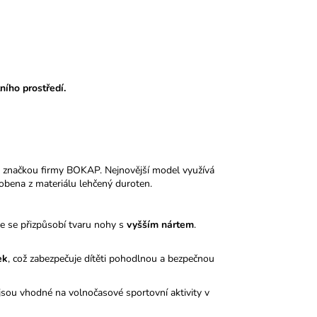
ního prostředí.
 značkou firmy BOKAP. Nejnovější model využívá
obena z materiálu lehčený duroten.
le se přizpůsobí tvaru nohy s
vyšším nártem
.
ek
, což zabezpečuje dítěti pohodlnou a bezpečnou
sou vhodné na volnočasové sportovní aktivity v