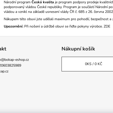
Národní program
Česká kvalita
je program podpory prodeje kvalitníc
podporovaný vládou České republiky. Program je součástí Národní poli
vládou a vznikl na základě usnesení vlády ČR č. 685 z 26. června 2002
Nákupem této obuvi jste udělali maximum pro pohodlí, bezpečnost a 
Upozornění:
Při nošení a údržbě obuvi se řiďte pokyny výrobce.
ZDE
akt
Nákupní košík
o
@
bokap-eshop.cz
0
KS /
0 KČ
20603825989
ap.cz