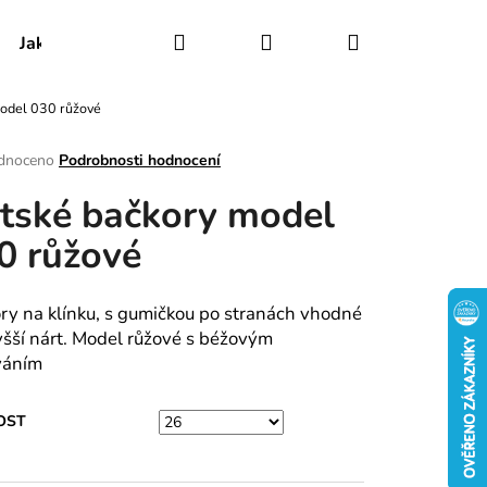
Hledat
Přihlášení
Nákupní
Jak udržovat obuv
Certifikáty
Kontakty
odel 030 růžové
košík
rné
dnoceno
Podrobnosti hodnocení
ení
tské bačkory model
tu
0 růžové
ek.
ry na klínku, s gumičkou po stranách vhodné
yšší nárt. Model růžové s béžovým
váním
OST
RY MODEL 030