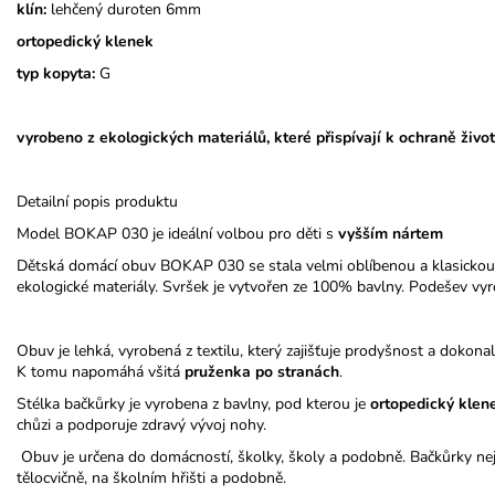
klín:
lehčený duroten 6mm
ortopedický klenek
typ kopyta:
G
vyrobeno z ekologických materiálů, které přispívají k ochraně život
Detailní popis produktu
Model BOKAP 030 je ideální volbou pro děti s
vyšším nártem
Dětská domácí obuv BOKAP 030 se stala velmi oblíbenou a klasickou
ekologické materiály. Svršek je vytvořen ze 100% bavlny. Podešev vyr
Obuv je lehká, vyrobená z textilu, který zajišťuje prodyšnost a dokona
K tomu napomáhá všitá
pruženka po stranách
.
Stélka bačkůrky je vyrobena z bavlny, pod kterou je
ortopedický
klen
chůzi a podporuje zdravý vývoj nohy.
Obuv je určena do domácností, školky, školy a podobně. Bačkůrky nej
tělocvičně, na školním hřišti a podobně.