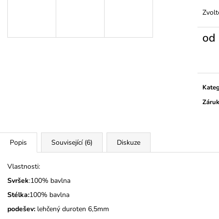
KOČIČKY A PUN
325 Kč
Zvolt
275 Kč
od
Měrn
cena:
Kateg
Záru
Popis
Související (6)
Diskuze
Vlastnosti:
Svršek
:100% bavlna
Stélka:
100% bavlna
podešev:
lehčený duroten 6,5mm