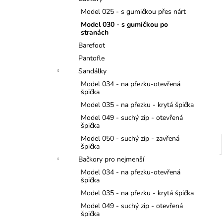
TMAVĚ MODRÉ
l
Model 025 - s gumičkou přes nárt
299 Kč
Model 030 - s gumičkou po
stranách
Barefoot
Pantofle
Sandálky
Model 034 - na přezku-otevřená
špička
Model 035 - na přezku - krytá špička
Model 049 - suchý zip - otevřená
špička
Model 050 - suchý zip - zavřená
špička
Bačkory pro nejmenší
Model 034 - na přezku-otevřená
špička
Model 035 - na přezku - krytá špička
Model 049 - suchý zip - otevřená
špička