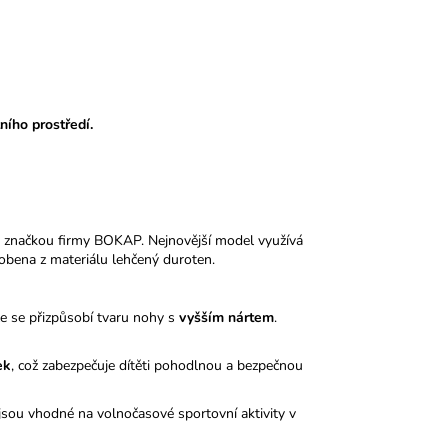
ního prostředí.
 značkou firmy BOKAP. Nejnovější model využívá
obena z materiálu lehčený duroten.
le se přizpůsobí tvaru nohy s
vyšším nártem
.
ek
, což zabezpečuje dítěti pohodlnou a bezpečnou
sou vhodné na volnočasové sportovní aktivity v