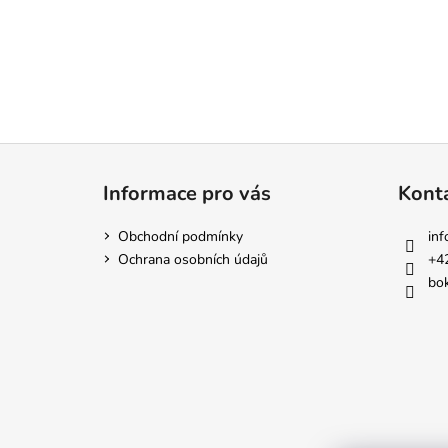
Z
á
Informace pro vás
Kont
p
a
Obchodní podmínky
inf
t
Ochrana osobních údajů
+4
í
bok