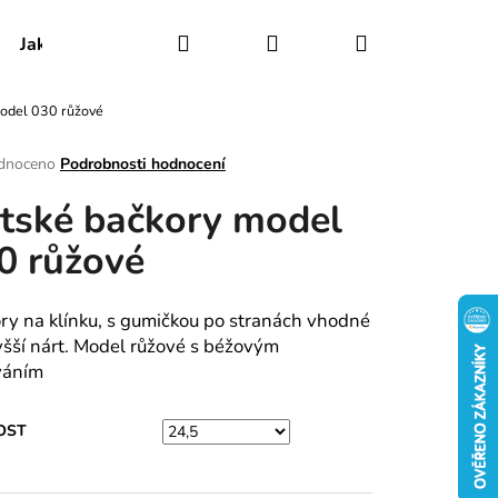
Hledat
Přihlášení
Nákupní
Jak udržovat obuv
Certifikáty
Kontakty
odel 030 růžové
košík
rné
dnoceno
Podrobnosti hodnocení
ení
tské bačkory model
tu
0 růžové
ek.
ry na klínku, s gumičkou po stranách vhodné
yšší nárt. Model růžové s béžovým
váním
OST
RY MODEL 025