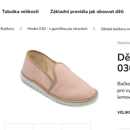
Tabulka velikostí
Základní pravidla jak obouvat děti
Bačkory
Model 030 - s gumičkou po stranách
Dětské bačkory m
Co potřebujete najít?
Průmě
Neoho
hodnoc
Dě
produk
HLEDAT
je
03
0,0
z
5
Doporučujeme
hvězdič
Bačko
pro v
lemo
VELIK
DĚTSKÉ BAČKORY MODEL 025
DĚTSKÉ BAČKO