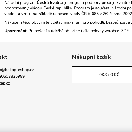
Národní program
Česká kvalita
je program podpory prodeje kvalitníc
podporovaný vládou České republiky. Program je součástí Národní poli
vládou a vznikl na základě usnesení vlády ČR č. 685 z 26. června 2002
Nákupem této obuvi jste udělali maximum pro pohodlí, bezpečnost a 
Upozornění:
Při nošení a údržbě obuvi se řiďte pokyny výrobce.
ZDE
akt
Nákupní košík
o
@
bokap-eshop.cz
0
KS /
0 KČ
20603825989
ap.cz