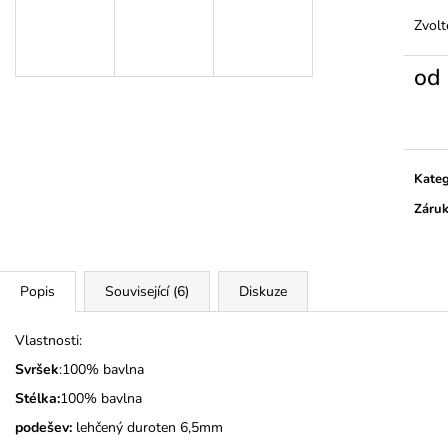
MONSTERTRUCK
TMAVĚ MODRÉ
Zvolt
275 Kč
275 Kč
od
Měrn
cena:
Kateg
Záru
Popis
Související (6)
Diskuze
Vlastnosti:
Svršek
:100% bavlna
Stélka:
100% bavlna
podešev:
lehčený duroten 6,5mm