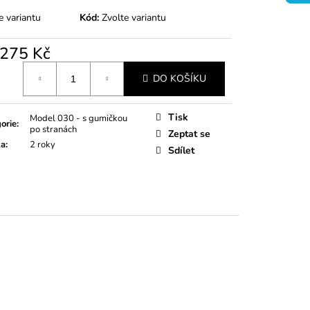
e variantu
Kód:
Zvolte variantu
275 Kč
á
DO KOŠÍKU
Tisk
Model 030 - s gumičkou
orie
:
po stranách
Zeptat se
ka
:
2 roky
Sdílet