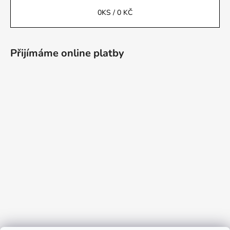
0
KS /
0 KČ
Přijímáme online platby