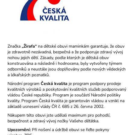
Značka
„Žirafa“
na dětské obuvi maminkám garantuje, že obuv
je zdravotně nezávadná, bezpečná a že podporuje zdravý vývoj
nohou jejich dětí. Zásady, podle kterých je dětská obuv
konstruována a následně i hodnocena, byly vytvořeny týmem
odborníků a neustále jsou doplňovány podle nových vědeckých
a lékařských poznatků.
Národní program
Česká kvalita
je program podpory prodeje
kvalitních výrobků a poskytování kvalitních služeb podporovaný
vládou České republiky. Program je součástí Národní politiky
kvality. Program Česká kvalita je garantován vládou a vznikl na
základě usnesení vlády ČR č. 685 z 26. června 2002.
Nákupem této obuvi jste udělali maximum pro pohodlí,
bezpečnost a zdravý vývoj nožky Vašeho děťátka.
Upozornění:
Při nošení a údržbě obuvi se řiďte pokyny