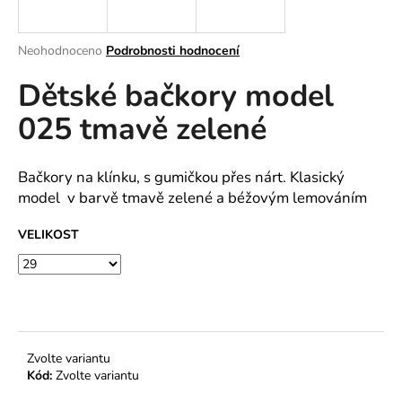
a
j
Průměrné
Neohodnoceno
Podrobnosti hodnocení
í
hodnocení
Dětské bačkory model
produktu
t
je
?
025 tmavě zelené
0,0
z
5
hvězdiček.
Bačkory na klínku, s gumičkou přes nárt. Klasický
model v barvě tmavě zelené a béžovým lemováním
HLEDAT
VELIKOST
D
o
p
o
Zvolte variantu
r
Kód:
Zvolte variantu
u