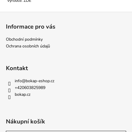
výrobce.
ZDE
Z
á
Informace pro vás
p
a
Obchodní podmínky
t
Ochrana osobních údajů
í
Kontakt
info
@
bokap-eshop.cz
+420603825989
bokap.cz
Nákupní košík