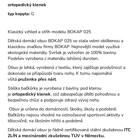
ortopedický klenek
typ kopyta:
G
Klasický vzhled a střih modelu BOKAP 025
Dětská domácí obuv BOKAP 025 se stala velmi oblíbenou a
klasickou značkou firmy BOKAP. Nejnovější model využívá
ekologické materiály. Svršek je vytvořen ze 100% bavlny.
Podešev vyrobena z materiálu lehčený duroten.
Obuv je lehká, vyrobená z textilu, který zajišťuje prodyšnost a
dokonale se přizpůsobí tvaru nohy. K tomu napomáhá
všitá
pruženka přes nárt
.
Stélka bačkůrky je vyrobena z bavlny, pod kterou
je
ortopedický
klenek
, což zabezpečuje dítěti pohodlnou a
bezpečnou chůzi a podporuje zdravý vývoj nohy.
Obuv je určena do domácností, školky, školy a podobně.
Bačkůrky nejsou vhodné na volnočasové sportovní aktivity v
tělocvičně, na školním hřišti a podobně.
Dětská domácí obuv je řádně certifikovaná státní zkušebnou
ITC
ZLÍN a mezinárodní zkušebnou TUV v Německu.