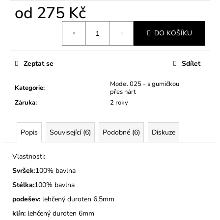
č
od
275 Kč
u
j
Měrná
e
DO KOŠÍKU
cena:
m
e
Zeptat se
Sdílet
DĚTSKÉ
Model 025 - s gumičkou
Kategorie
:
BAČKORY
přes nárt
MODEL
Záruka
:
2 roky
025
MONSTERTRUCK
275
Popis
Související (6)
Podobné (6)
Diskuze
Kč
Vlastnosti:
Svršek
:100% bavlna
Stélka:
100% bavlna
podešev:
lehčený duroten 6,5mm
klín:
lehčený duroten 6mm