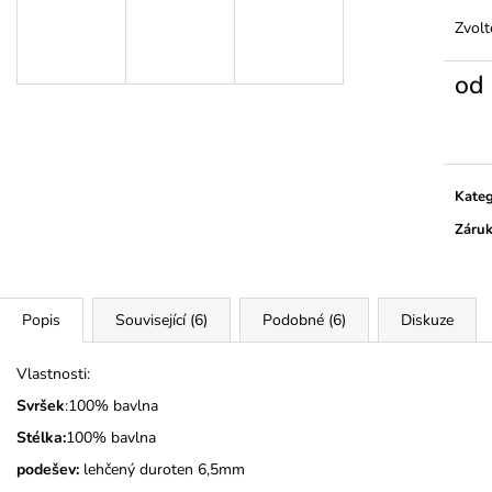
KOČIČKY A PUN
325 Kč
Zvolt
275 Kč
od
Měrn
cena:
Kateg
Záru
Popis
Související (6)
Podobné (6)
Diskuze
Vlastnosti:
Svršek
:100% bavlna
Stélka:
100% bavlna
podešev:
lehčený duroten 6,5mm