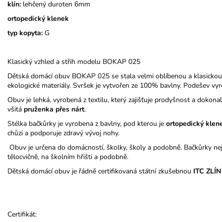
klín:
lehčený duroten 6mm
ortopedický klenek
typ kopyta:
G
Klasický vzhled a střih modelu BOKAP 025
Dětská domácí obuv BOKAP 025 se stala velmi oblíbenou a klasickou
ekologické materiály. Svršek je vytvořen ze 100% bavlny. Podešev vyr
Obuv je lehká, vyrobená z textilu, který zajišťuje prodyšnost a doko
všitá
pruženka přes nárt
.
Stélka bačkůrky je vyrobena z bavlny, pod kterou je
ortopedický
klen
chůzi a podporuje zdravý vývoj nohy.
Obuv je určena do domácností, školky, školy a podobně. Bačkůrky nej
tělocvičně, na školním hřišti a podobně.
Dětská domácí obuv je řádně certifikovaná státní zkušebnou
ITC ZLÍN
Certifikát: