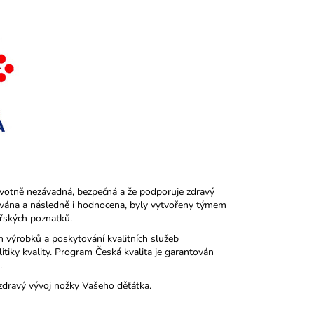
avotně nezávadná, bezpečná a že podporuje zdravý
uována a následně i hodnocena, byly vytvořeny týmem
řských poznatků.
h výrobků a poskytování kvalitních služeb
tiky kvality. Program Česká kvalita je garantován
.
zdravý vývoj nožky Vašeho děťátka.