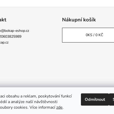
akt
Nákupní košík
o
@
bokap-eshop.cz
0
KS /
0 KČ
20603825989
ap.cz
aci obsahu a reklam, poskytování funkcí
Odmítnout
Napsali o nás
édií a analýze naší návštěvnosti
oubory cookies. Více informací
zde
.