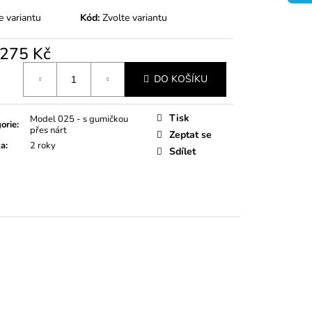
TÍKY RŮŽOVÉ
e variantu
Kód:
Zvolte variantu
275 Kč
á
DO KOŠÍKU
Tisk
Model 025 - s gumičkou
orie
:
přes nárt
Zeptat se
ka
:
2 roky
Sdílet