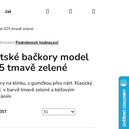
Hledat
Přihlášení
Nákupní
Jak udržovat obuv
Certifikáty
Kontakty
el 025 tmavě zelené
košík
rné
dnoceno
Podrobnosti hodnocení
ení
tské bačkory model
tu
5 tmavě zelené
ek.
ry na klínku, s gumičkou přes nárt. Klasický
 v barvě tmavě zelené a béžovým
váním
OST
RY MODEL 030