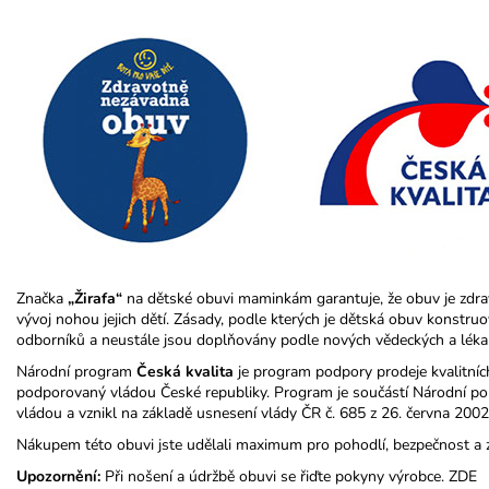
Značka
„Žirafa“
na dětské obuvi maminkám garantuje, že obuv je zdr
vývoj nohou jejich dětí. Zásady, podle kterých je dětská obuv konstr
odborníků a neustále jsou doplňovány podle nových vědeckých a léka
Národní program
Česká kvalita
je program podpory prodeje kvalitníc
podporovaný vládou České republiky. Program je součástí Národní poli
vládou a vznikl na základě usnesení vlády ČR č. 685 z 26. června 2002
Nákupem této obuvi jste udělali maximum pro pohodlí, bezpečnost a 
Upozornění:
Při nošení a údržbě obuvi se řiďte pokyny výrobce.
ZDE