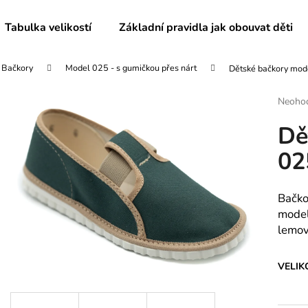
Tabulka velikostí
Základní pravidla jak obouvat děti
Bačkory
Model 025 - s gumičkou přes nárt
Dětské bačkory mod
Co potřebujete najít?
Průmě
Neoho
hodnoc
Dě
produk
HLEDAT
je
02
0,0
z
5
Doporučujeme
hvězdič
Bačko
model
lemo
VELIK
DÁMSKÉ BAČKORY MODEL 082
DĚTSKÉ BAČKO