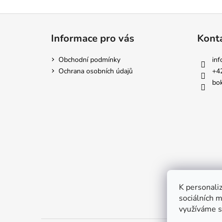
Z
á
Informace pro vás
Kont
p
a
Obchodní podmínky
inf
t
Ochrana osobních údajů
+4
í
bok
K personaliz
sociálních m
využíváme s