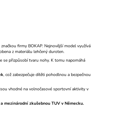
 značkou firmy BOKAP. Nejnovější model využívá
obena z materiálu lehčený duroten.
nale se přizpůsobí tvaru nohy. K tomu napomáhá
ek
, což zabezpečuje dítěti pohodlnou a bezpečnou
sou vhodné na volnočasové sportovní aktivity v
 a mezinárodní zkušebnou TUV v Německu.