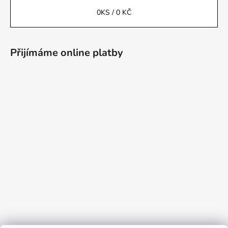
0
KS /
0 KČ
Přijímáme online platby