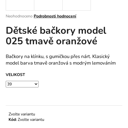
a
j
Průměrné
Neohodnoceno
Podrobnosti hodnocení
í
hodnocení
Dětské bačkory model
produktu
t
je
?
025 tmavě oranžové
0,0
z
5
hvězdiček.
Bačkory na klínku, s gumičkou přes nárt. Klasický
model barva tmavě oranžová s modrým lemováním
HLEDAT
VELIKOST
D
o
p
o
Zvolte variantu
r
Kód:
Zvolte variantu
u