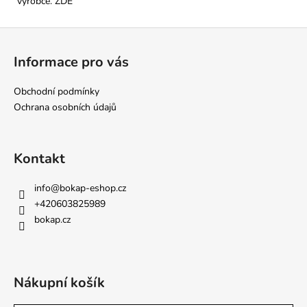
výrobce.
ZDE
Z
á
Informace pro vás
p
a
Obchodní podmínky
t
Ochrana osobních údajů
í
Kontakt
info
@
bokap-eshop.cz
+420603825989
bokap.cz
Nákupní košík