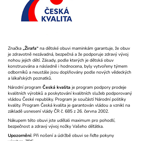
Značka
„Žirafa“
na dětské obuvi maminkám garantuje, že obuv
je zdravotně nezávadná, bezpečná a že podporuje zdravý vývoj
nohou jejich dětí. Zásady, podle kterých je dětská obuv
konstruována a následně i hodnocena, byly vytvořeny týmem
odborníků a neustále jsou doplňovány podle nových vědeckých
a lékařských poznatků.
Národní program
Česká kvalita
je program podpory prodeje
kvalitních výrobků a poskytování kvalitních služeb podporovaný
vládou České republiky. Program je součástí Národní politiky
kvality. Program Česká kvalita je garantován vládou a vznikl na
základě usnesení vlády ČR č. 685 z 26. června 2002.
Nákupem této obuvi jste udělali maximum pro pohodlí,
bezpečnost a zdravý vývoj nožky Vašeho děťátka.
Upozornění:
Při nošení a údržbě obuvi se řiďte pokyny