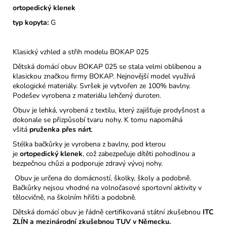
ortopedický klenek
typ kopyta:
G
Klasický vzhled a střih modelu BOKAP 025
Dětská domácí obuv BOKAP 025 se stala velmi oblíbenou a
klasickou značkou firmy BOKAP. Nejnovější model využívá
ekologické materiály. Svršek je vytvořen ze 100% bavlny.
Podešev vyrobena z materiálu lehčený duroten.
Obuv je lehká, vyrobená z textilu, který zajišťuje prodyšnost a
dokonale se přizpůsobí tvaru nohy. K tomu napomáhá
všitá
pruženka přes nárt
.
Stélka bačkůrky je vyrobena z bavlny, pod kterou
je
ortopedický
klenek
, což zabezpečuje dítěti pohodlnou a
bezpečnou chůzi a podporuje zdravý vývoj nohy.
Obuv je určena do domácností, školky, školy a podobně.
Bačkůrky nejsou vhodné na volnočasové sportovní aktivity v
tělocvičně, na školním hřišti a podobně.
Dětská domácí obuv je řádně certifikovaná státní zkušebnou
ITC
ZLÍN a mezinárodní zkušebnou TUV v Německu.