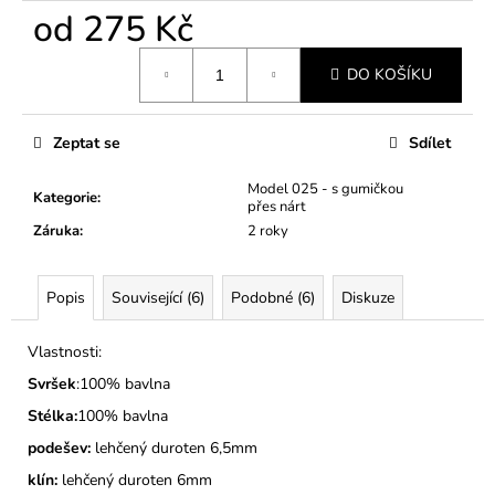
č
od
275 Kč
u
j
Měrná
e
DO KOŠÍKU
cena:
m
e
Zeptat se
Sdílet
DĚTSKÉ
Model 025 - s gumičkou
Kategorie
:
BAČKORY
přes nárt
MODEL
Záruka
:
2 roky
025
SVĚTLE
MODRÉ
Popis
Související (6)
Podobné (6)
Diskuze
275
Kč
Vlastnosti:
Svršek
:100% bavlna
Stélka:
100% bavlna
podešev:
lehčený duroten 6,5mm
klín:
lehčený duroten 6mm