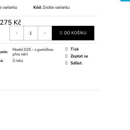
TÍKY RŮŽOVÉ
e variantu
Kód:
Zvolte variantu
275 Kč
á
DO KOŠÍKU
Tisk
Model 025 - s gumičkou
orie
:
přes nárt
Zeptat se
ka
:
2 roky
Sdílet