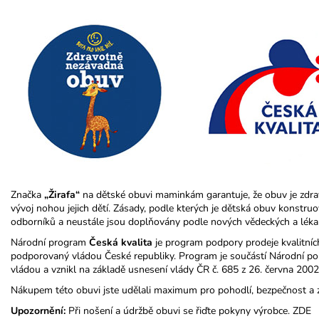
Značka
„Žirafa“
na dětské obuvi maminkám garantuje, že obuv je zdr
vývoj nohou jejich dětí. Zásady, podle kterých je dětská obuv konstr
odborníků a neustále jsou doplňovány podle nových vědeckých a léka
Národní program
Česká kvalita
je program podpory prodeje kvalitníc
podporovaný vládou České republiky. Program je součástí Národní poli
vládou a vznikl na základě usnesení vlády ČR č. 685 z 26. června 2002
Nákupem této obuvi jste udělali maximum pro pohodlí, bezpečnost a 
Upozornění:
Při nošení a údržbě obuvi se řiďte pokyny výrobce.
ZDE