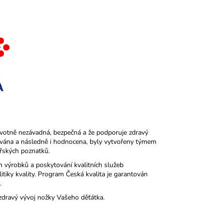
avotně nezávadná, bezpečná a že podporuje zdravý
uována a následně i hodnocena, byly vytvořeny týmem
řských poznatků.
h výrobků a poskytování kvalitních služeb
tiky kvality. Program Česká kvalita je garantován
.
zdravý vývoj nožky Vašeho děťátka.