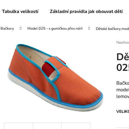
Tabulka velikostí
Základní pravidla jak obouvat děti
Bačkory
Model 025 - s gumičkou přes nárt
Dětské bačkory mod
Co potřebujete najít?
Průmě
Neoho
hodnoc
Dě
produk
HLEDAT
je
02
0,0
z
5
Doporučujeme
hvězdič
Bačko
model
lemo
VELIK
DÁMSKÉ BAČKORY MODEL 082
DĚTSKÉ BAČKO