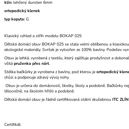
klín:
lehčený duroten 6mm
ortopedický klenek
typ kopyta:
G
Klasický vzhled a střih modelu BOKAP 025
Dětská domácí obuv BOKAP 025 se stala velmi oblíbenou a klasickou
ekologické materiály. Svršek je vytvořen ze 100% bavlny. Podešev vyr
Obuv je lehká, vyrobená z textilu, který zajišťuje prodyšnost a doko
všitá
pruženka přes nárt
.
Stélka bačkůrky je vyrobena z bavlny, pod kterou je
ortopedický
klen
chůzi a podporuje zdravý vývoj nohy.
Obuv je určena do domácností, školky, školy a podobně. Bačkůrky nej
tělocvičně, na školním hřišti a podobně.
Dětská domácí obuv je řádně certifikovaná státní zkušebnou
ITC ZLÍN
Certifikát: