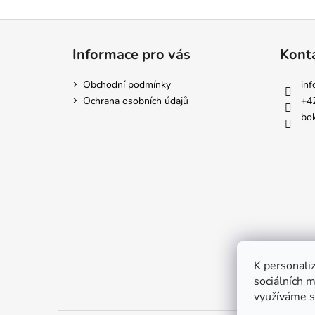
Z
á
Informace pro vás
Kont
p
a
Obchodní podmínky
inf
t
Ochrana osobních údajů
+4
í
bok
K personaliz
sociálních m
využíváme s