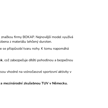
 značkou firmy BOKAP. Nejnovější model využívá
obena z materiálu lehčený duroten.
nale se přizpůsobí tvaru nohy. K tomu napomáhá
ek
, což zabezpečuje dítěti pohodlnou a bezpečnou
sou vhodné na volnočasové sportovní aktivity v
 a mezinárodní zkušebnou TUV v Německu.