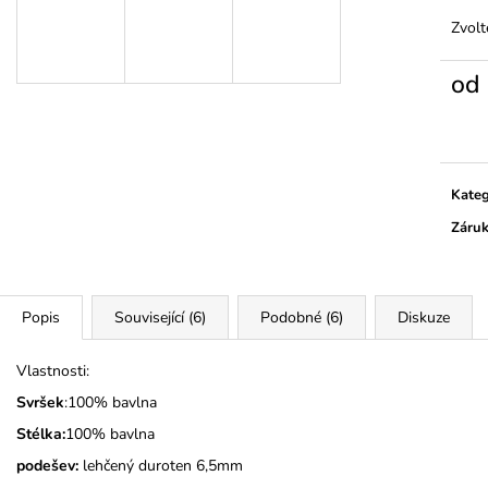
KOČIČKY A PUN
325 Kč
Zvolt
275 Kč
od
Měrn
cena:
Kateg
Záru
Popis
Související (6)
Podobné (6)
Diskuze
Vlastnosti:
Svršek
:100% bavlna
Stélka:
100% bavlna
podešev:
lehčený duroten 6,5mm