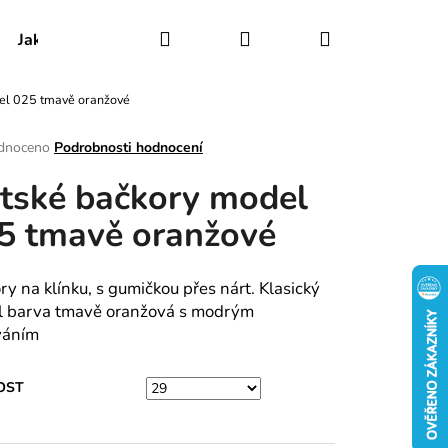
Hledat
Přihlášení
Nákupní
Jak udržovat obuv
Certifikáty
Kontakty
el 025 tmavě oranžové
košík
rné
dnoceno
Podrobnosti hodnocení
ení
tské bačkory model
tu
5 tmavě oranžové
ek.
ry na klínku, s gumičkou přes nárt. Klasický
 barva tmavě oranžová s modrým
váním
OST
RY MODEL 030