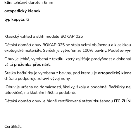
klín:
lehčený duroten 6mm
ortopedický klenek
typ kopyta:
G
Klasický vzhled a střih modelu BOKAP 025
Dětská domácí obuv BOKAP 025 se stala velmi oblíbenou a klasickou
ekologické materiály. Svršek je vytvořen ze 100% bavlny. Podešev vyr
Obuv je lehká, vyrobená z textilu, který zajišťuje prodyšnost a doko
všitá
pruženka přes nárt
.
Stélka bačkůrky je vyrobena z bavlny, pod kterou je
ortopedický
klen
chůzi a podporuje zdravý vývoj nohy.
Obuv je určena do domácností, školky, školy a podobně. Bačkůrky nej
tělocvičně, na školním hřišti a podobně.
Dětská domácí obuv je řádně certifikovaná státní zkušebnou
ITC ZLÍN
Certifikát: