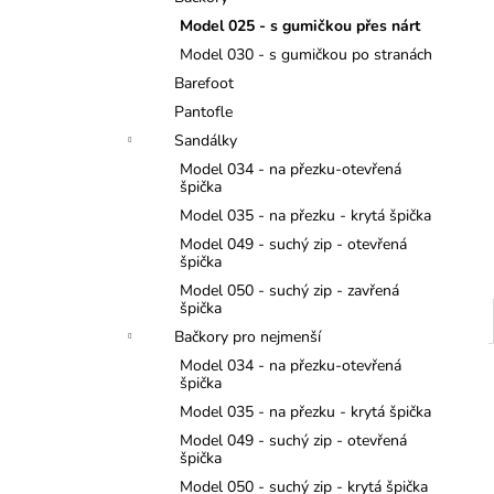
TMAVĚ MODRÉ
l
Model 025 - s gumičkou přes nárt
299 Kč
Model 030 - s gumičkou po stranách
Barefoot
Pantofle
Sandálky
Model 034 - na přezku-otevřená
špička
Model 035 - na přezku - krytá špička
Model 049 - suchý zip - otevřená
špička
Model 050 - suchý zip - zavřená
špička
Bačkory pro nejmenší
Model 034 - na přezku-otevřená
špička
Model 035 - na přezku - krytá špička
Model 049 - suchý zip - otevřená
špička
Model 050 - suchý zip - krytá špička