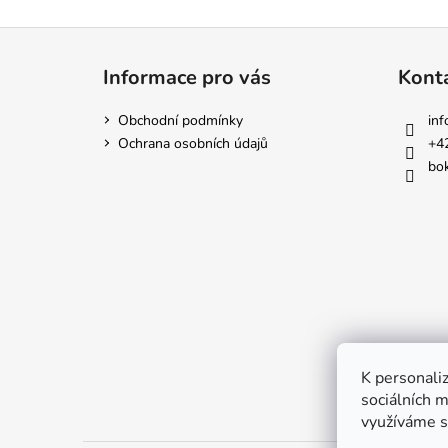
Z
á
Informace pro vás
Kont
p
a
Obchodní podmínky
inf
t
Ochrana osobních údajů
+4
í
bok
K personaliz
sociálních m
využíváme s