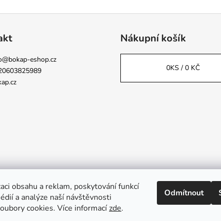
akt
Nákupní košík
o
@
bokap-eshop.cz
0
KS /
0 KČ
20603825989
ap.cz
aci obsahu a reklam, poskytování funkcí
Odmítnout
Napsali o nás
édií a analýze naší návštěvnosti
oubory cookies. Více informací
zde
.