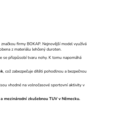
 značkou firmy BOKAP. Nejnovější model využívá
obena z materiálu lehčený duroten.
nale se přizpůsobí tvaru nohy. K tomu napomáhá
ek
, což zabezpečuje dítěti pohodlnou a bezpečnou
sou vhodné na volnočasové sportovní aktivity v
 a mezinárodní zkušebnou TUV v Německu.