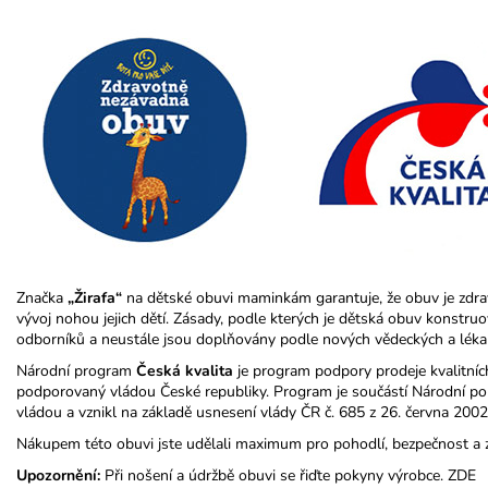
Značka
„Žirafa“
na dětské obuvi maminkám garantuje, že obuv je zdr
vývoj nohou jejich dětí. Zásady, podle kterých je dětská obuv konstr
odborníků a neustále jsou doplňovány podle nových vědeckých a léka
Národní program
Česká kvalita
je program podpory prodeje kvalitníc
podporovaný vládou České republiky. Program je součástí Národní poli
vládou a vznikl na základě usnesení vlády ČR č. 685 z 26. června 2002
Nákupem této obuvi jste udělali maximum pro pohodlí, bezpečnost a 
Upozornění:
Při nošení a údržbě obuvi se řiďte pokyny výrobce.
ZDE