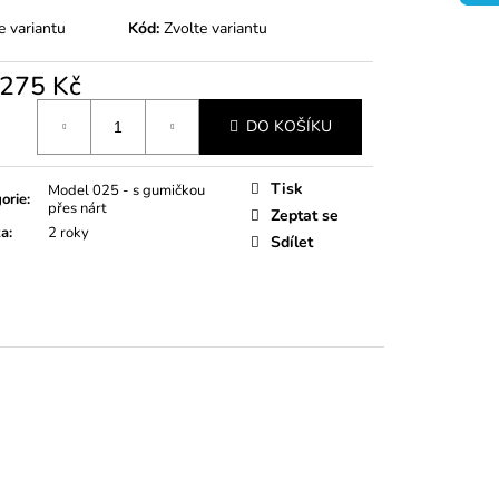
e variantu
Kód:
Zvolte variantu
275 Kč
á
DO KOŠÍKU
Tisk
Model 025 - s gumičkou
orie
:
přes nárt
Zeptat se
ka
:
2 roky
Sdílet