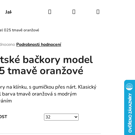
Hledat
Přihlášení
Nákupní
Jak udržovat obuv
Certifikáty
Kontakty
el 025 tmavě oranžové
košík
rné
dnoceno
Podrobnosti hodnocení
ení
tské bačkory model
tu
5 tmavě oranžové
ek.
ry na klínku, s gumičkou přes nárt. Klasický
 barva tmavě oranžová s modrým
váním
OST
RY MODEL 025