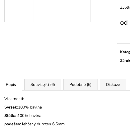
MONSTERTRUCK
TMAVĚ MODRÉ
Zvolt
275 Kč
275 Kč
od
Měrn
cena:
Kateg
Záru
Popis
Související (6)
Podobné (6)
Diskuze
Vlastnosti:
Svršek
:100% bavlna
Stélka:
100% bavlna
podešev:
lehčený duroten 6,5mm