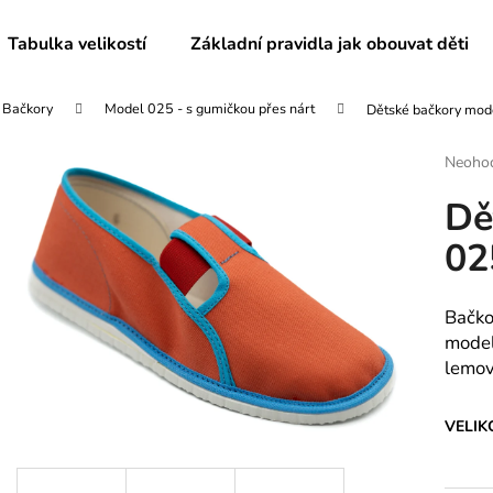
Tabulka velikostí
Základní pravidla jak obouvat děti
Bačkory
Model 025 - s gumičkou přes nárt
Dětské bačkory mod
Co potřebujete najít?
Průmě
Neoho
hodnoc
Dě
produk
HLEDAT
je
02
0,0
z
5
Doporučujeme
hvězdič
Bačko
model
lemo
VELIK
DĚTSKÉ BAČKORY MODEL 025
DĚTSKÉ BAČKO