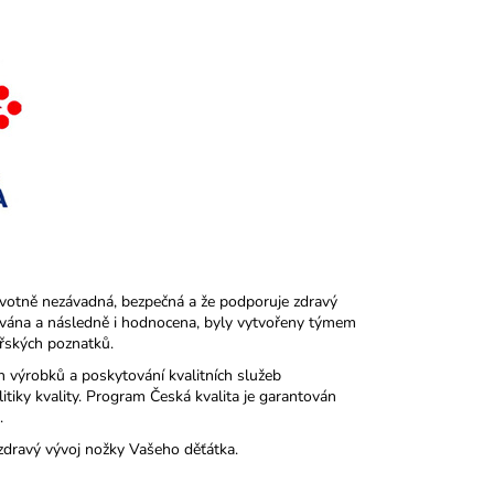
avotně nezávadná, bezpečná a že podporuje zdravý
uována a následně i hodnocena, byly vytvořeny týmem
řských poznatků.
h výrobků a poskytování kvalitních služeb
tiky kvality. Program Česká kvalita je garantován
.
zdravý vývoj nožky Vašeho děťátka.