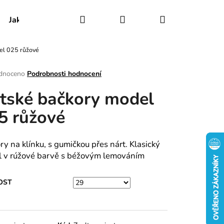
Hledat
Přihlášení
Nákupní
Jak udržovat obuv
Certifikáty
Kontakty
el 025 růžové
košík
rné
dnoceno
Podrobnosti hodnocení
ení
tské bačkory model
tu
5 růžové
ek.
ry na klínku, s gumičkou přes nárt. Klasický
 v rúžové barvě s béžovým lemováním
OST
RY MODEL 025