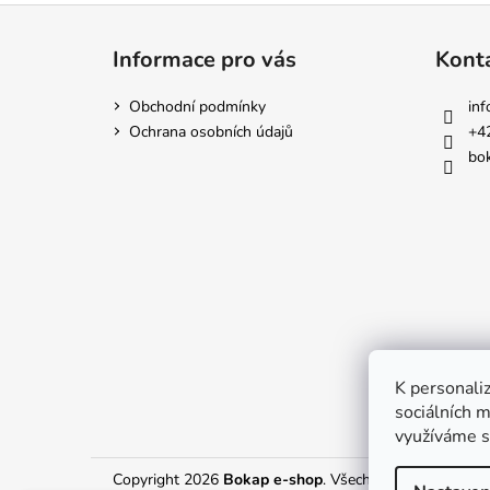
Z
á
Informace pro vás
Kont
p
a
Obchodní podmínky
inf
t
Ochrana osobních údajů
+4
í
bok
K personaliz
sociálních m
využíváme s
Copyright 2026
Bokap e-shop
. Všechna práva vyhraze