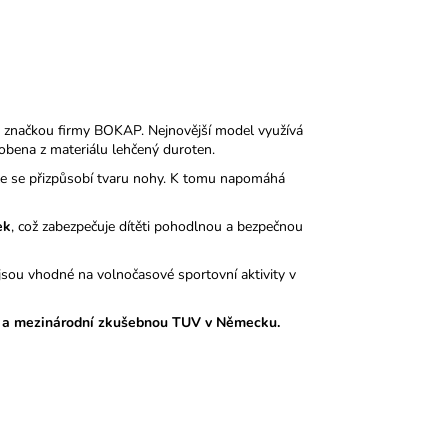
 značkou firmy BOKAP. Nejnovější model využívá
obena z materiálu lehčený duroten.
nale se přizpůsobí tvaru nohy. K tomu napomáhá
ek
, což zabezpečuje dítěti pohodlnou a bezpečnou
sou vhodné na volnočasové sportovní aktivity v
 a mezinárodní zkušebnou TUV v Německu.