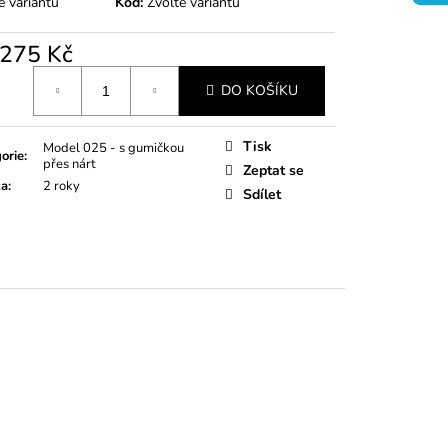
e variantu
Kód:
Zvolte variantu
275 Kč
á
DO KOŠÍKU
Tisk
Model 025 - s gumičkou
orie
:
přes nárt
Zeptat se
ka
:
2 roky
Sdílet