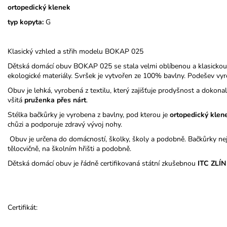
ortopedický klenek
typ kopyta:
G
Klasický vzhled a střih modelu BOKAP 025
Dětská domácí obuv BOKAP 025 se stala velmi oblíbenou a klasickou
ekologické materiály. Svršek je vytvořen ze 100% bavlny. Podešev vyr
Obuv je lehká, vyrobená z textilu, který zajišťuje prodyšnost a doko
všitá
pruženka přes nárt
.
Stélka bačkůrky je vyrobena z bavlny, pod kterou je
ortopedický
klen
chůzi a podporuje zdravý vývoj nohy.
Obuv je určena do domácností, školky, školy a podobně. Bačkůrky nej
tělocvičně, na školním hřišti a podobně.
Dětská domácí obuv je řádně certifikovaná státní zkušebnou
ITC ZLÍN
Certifikát: