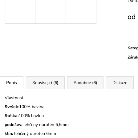
TMAVĚ MODRÉ
Zvolt
345 Kč
275 Kč
od
Měrn
cena:
Kateg
Záru
Popis
Související (6)
Podobné (6)
Diskuze
Vlastnosti:
Svršek
:100% bavlna
Stélka:
100% bavlna
podešev:
lehčený duroten 6,5mm
klín:
lehčený duroten 6mm