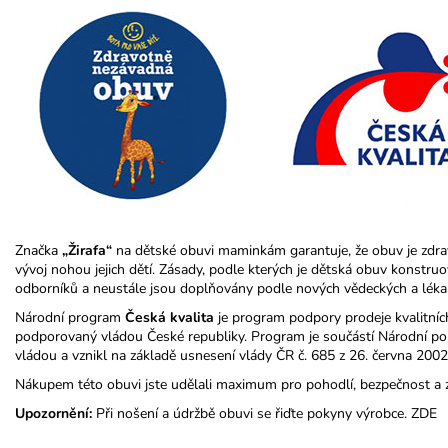
Značka
„Žirafa“
na dětské obuvi maminkám garantuje, že obuv je zdr
vývoj nohou jejich dětí. Zásady, podle kterých je dětská obuv konstr
odborníků a neustále jsou doplňovány podle nových vědeckých a léka
Národní program
Česká kvalita
je program podpory prodeje kvalitníc
podporovaný vládou České republiky. Program je součástí Národní poli
vládou a vznikl na základě usnesení vlády ČR č. 685 z 26. června 2002
Nákupem této obuvi jste udělali maximum pro pohodlí, bezpečnost a 
Upozornění:
Při nošení a údržbě obuvi se řiďte pokyny výrobce.
ZDE