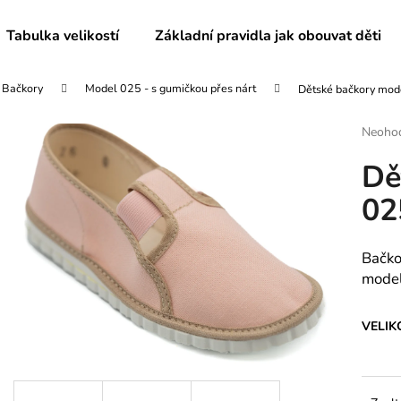
Tabulka velikostí
Základní pravidla jak obouvat děti
Bačkory
Model 025 - s gumičkou přes nárt
Dětské bačkory mod
Co potřebujete najít?
Průmě
Neoho
hodnoc
Dě
produk
HLEDAT
je
02
0,0
z
5
Doporučujeme
hvězdič
Bačko
model
VELIK
PÁNSKÉ BAČKORY MODEL 072
DĚTSKÉ BAČKO