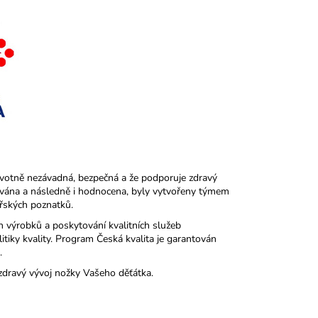
avotně nezávadná, bezpečná a že podporuje zdravý
uována a následně i hodnocena, byly vytvořeny týmem
řských poznatků.
h výrobků a poskytování kvalitních služeb
tiky kvality. Program Česká kvalita je garantován
.
zdravý vývoj nožky Vašeho děťátka.