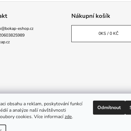
akt
Nákupní košík
o
@
bokap-eshop.cz
0
KS /
0 KČ
20603825989
ap.cz
aci obsahu a reklam, poskytování funkcí
Odmítnout
Napsali o nás
édií a analýze naší návštěvnosti
oubory cookies. Více informací
zde
.
na.
Upravit nastavení cookies