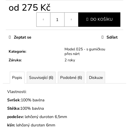
č
od
275 Kč
u
j
Měrná
e
DO KOŠÍKU
cena:
m
e
Zeptat se
Sdílet
PÁNSKÉ
Model 025 - s gumičkou
Kategorie
:
PANTOFLE
přes nárt
MODEL
Záruka
:
2 roky
045
TMAVĚ
MODRÉ
Popis
Související (6)
Podobné (6)
Diskuze
299
Kč
Vlastnosti:
Svršek
:100% bavlna
Stélka:
100% bavlna
podešev:
lehčený duroten 6,5mm
klín:
lehčený duroten 6mm