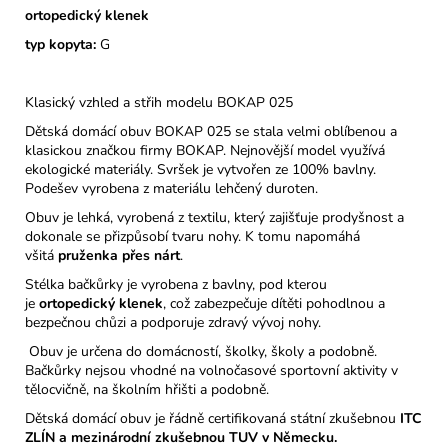
ortopedický klenek
typ kopyta:
G
Klasický vzhled a střih modelu BOKAP 025
Dětská domácí obuv BOKAP 025 se stala velmi oblíbenou a
klasickou značkou firmy BOKAP. Nejnovější model využívá
ekologické materiály. Svršek je vytvořen ze 100% bavlny.
Podešev vyrobena z materiálu lehčený duroten.
Obuv je lehká, vyrobená z textilu, který zajišťuje prodyšnost a
dokonale se přizpůsobí tvaru nohy. K tomu napomáhá
všitá
pruženka přes nárt
.
Stélka bačkůrky je vyrobena z bavlny, pod kterou
je
ortopedický
klenek
, což zabezpečuje dítěti pohodlnou a
bezpečnou chůzi a podporuje zdravý vývoj nohy.
Obuv je určena do domácností, školky, školy a podobně.
Bačkůrky nejsou vhodné na volnočasové sportovní aktivity v
tělocvičně, na školním hřišti a podobně.
Dětská domácí obuv je řádně certifikovaná státní zkušebnou
ITC
ZLÍN a mezinárodní zkušebnou TUV v Německu.