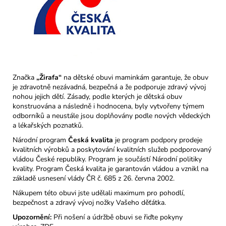
Značka
„Žirafa“
na dětské obuvi maminkám garantuje, že obuv
je zdravotně nezávadná, bezpečná a že podporuje zdravý vývoj
nohou jejich dětí. Zásady, podle kterých je dětská obuv
konstruována a následně i hodnocena, byly vytvořeny týmem
odborníků a neustále jsou doplňovány podle nových vědeckých
a lékařských poznatků.
Národní program
Česká kvalita
je program podpory prodeje
kvalitních výrobků a poskytování kvalitních služeb podporovaný
vládou České republiky. Program je součástí Národní politiky
kvality. Program Česká kvalita je garantován vládou a vznikl na
základě usnesení vlády ČR č. 685 z 26. června 2002.
Nákupem této obuvi jste udělali maximum pro pohodlí,
bezpečnost a zdravý vývoj nožky Vašeho děťátka.
Upozornění:
Při nošení a údržbě obuvi se řiďte pokyny