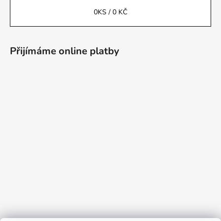
0
KS /
0 KČ
Přijímáme online platby