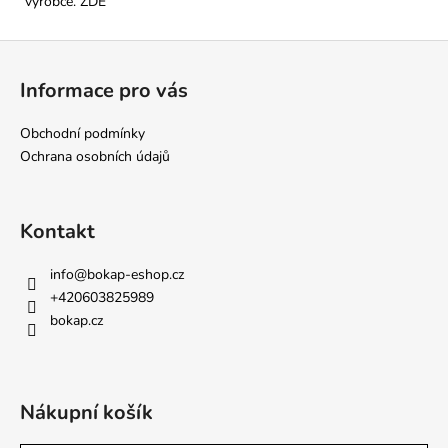
výrobce.
ZDE
Z
á
Informace pro vás
p
a
Obchodní podmínky
t
Ochrana osobních údajů
í
Kontakt
info
@
bokap-eshop.cz
+420603825989
bokap.cz
Nákupní košík