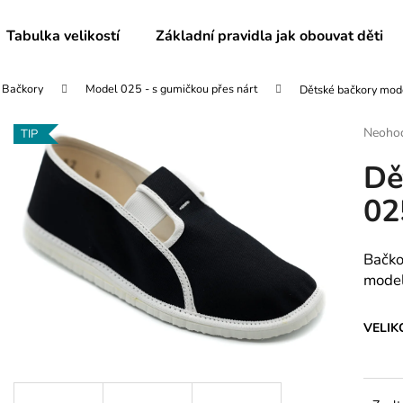
Tabulka velikostí
Základní pravidla jak obouvat děti
Bačkory
Model 025 - s gumičkou přes nárt
Dětské bačkory mod
Co potřebujete najít?
Průmě
Neoho
TIP
hodnoc
Dě
produk
HLEDAT
je
02
0,0
z
5
Doporučujeme
hvězdič
Bačko
model
VELIK
PÁNSKÉ BAČKORY MODEL 072
DĚTSKÉ BAČKO