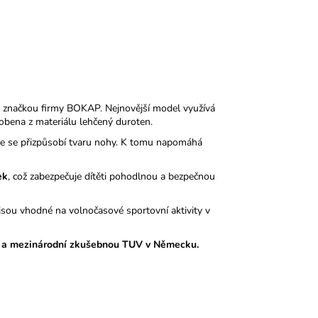
 značkou firmy BOKAP. Nejnovější model využívá
obena z materiálu lehčený duroten.
nale se přizpůsobí tvaru nohy. K tomu napomáhá
ek
, což zabezpečuje dítěti pohodlnou a bezpečnou
sou vhodné na volnočasové sportovní aktivity v
 a mezinárodní zkušebnou TUV v Německu.