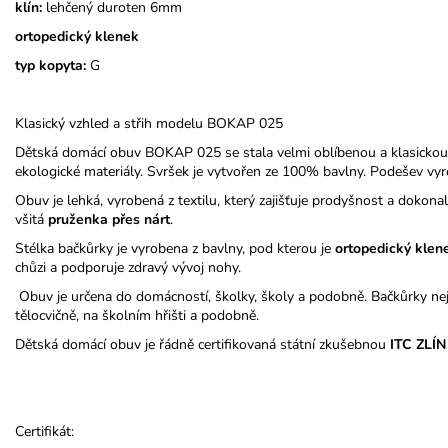
klín:
lehčený duroten 6mm
ortopedický klenek
typ kopyta:
G
Klasický vzhled a střih modelu BOKAP 025
Dětská domácí obuv BOKAP 025 se stala velmi oblíbenou a klasickou
ekologické materiály. Svršek je vytvořen ze 100% bavlny. Podešev vyr
Obuv je lehká, vyrobená z textilu, který zajišťuje prodyšnost a doko
všitá
pruženka přes nárt
.
Stélka bačkůrky je vyrobena z bavlny, pod kterou je
ortopedický
klen
chůzi a podporuje zdravý vývoj nohy.
Obuv je určena do domácností, školky, školy a podobně. Bačkůrky nej
tělocvičně, na školním hřišti a podobně.
Dětská domácí obuv je řádně certifikovaná státní zkušebnou
ITC ZLÍN
Certifikát: