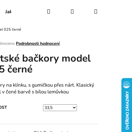
Hledat
Přihlášení
Nákupní
Jak udržovat obuv
Certifikáty
Kontakty
el 025 černé
košík
rné
dnoceno
Podrobnosti hodnocení
ení
tské bačkory model
tu
5 černé
ek.
ry na klínku, s gumičkou přes nárt. Klasický
 v čené barvě s bílou lemůvkou
OST
RY MODEL 025