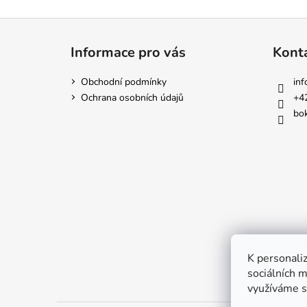
Z
á
Informace pro vás
Kont
p
a
Obchodní podmínky
inf
t
Ochrana osobních údajů
+4
í
bok
K personaliz
sociálních m
využíváme s