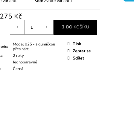
e variantu
Kód:
Zvolte variantu
275 Kč
á
DO KOŠÍKU
Tisk
Model 025 - s gumičkou
orie
:
přes nárt
Zeptat se
ka
:
2 roky
Sdílet
Jednobarevné
a
:
Černá