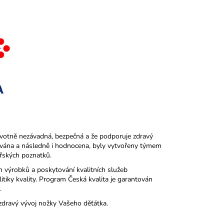
avotně nezávadná, bezpečná a že podporuje zdravý
uována a následně i hodnocena, byly vytvořeny týmem
řských poznatků.
h výrobků a poskytování kvalitních služeb
tiky kvality. Program Česká kvalita je garantován
.
zdravý vývoj nožky Vašeho děťátka.