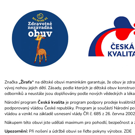
Značka
„Žirafa“
na dětské obuvi maminkám garantuje, že obuv je zdr
vývoj nohou jejich dětí. Zásady, podle kterých je dětská obuv konstr
odborníků a neustále jsou doplňovány podle nových vědeckých a léka
Národní program
Česká kvalita
je program podpory prodeje kvalitníc
podporovaný vládou České republiky. Program je součástí Národní poli
vládou a vznikl na základě usnesení vlády ČR č. 685 z 26. června 2002
Nákupem této obuvi jste udělali maximum pro pohodlí, bezpečnost a 
Upozornění:
Při nošení a údržbě obuvi se řiďte pokyny výrobce.
ZDE