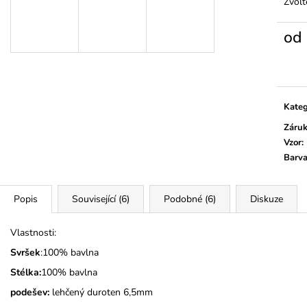
TMAVĚ MODRÉ
Zvolt
345 Kč
275 Kč
od
Měrn
cena:
Kateg
Záru
Vzor
:
Barv
Popis
Související (6)
Podobné (6)
Diskuze
Vlastnosti:
Svršek
:100% bavlna
Stélka:
100% bavlna
podešev:
lehčený duroten 6,5mm