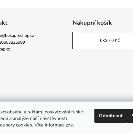
akt
Nákupní košík
o
@
bokap-eshop.cz
0
KS /
0 KČ
20603825989
ap.cz
aci obsahu a reklam, poskytování funkcí
Odmítnout
Napsali o nás
édií a analýze naší návštěvnosti
oubory cookies. Více informací
zde
.